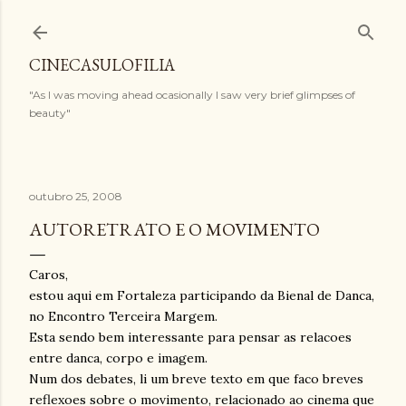
Pular para o conteúdo principal
CINECASULOFILIA
"As I was moving ahead ocasionally I saw very brief glimpses of
beauty"
outubro 25, 2008
AUTORETRATO E O MOVIMENTO
Caros,
estou aqui em Fortaleza participando da Bienal de Danca,
no Encontro Terceira Margem.
Esta sendo bem interessante para pensar as relacoes
entre danca, corpo e imagem.
Num dos debates, li um breve texto em que faco breves
reflexoes sobre o movimento, relacionado ao cinema que