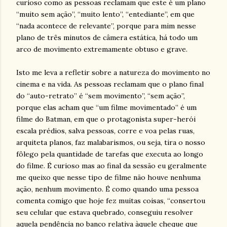
curioso como as pessoas reclamam que este é um plano
“muito sem ação”, “muito lento”, “entediante”, em que
“nada acontece de relevante”, porque para mim nesse
plano de três minutos de câmera estática, há todo um
arco de movimento extremamente obtuso e grave.
Isto me leva a refletir sobre a natureza do movimento no
cinema e na vida. As pessoas reclamam que o plano final
do “auto-retrato” é “sem movimento”, “sem ação”,
porque elas acham que “um filme movimentado” é um
filme do Batman, em que o protagonista super-herói
escala prédios, salva pessoas, corre e voa pelas ruas,
arquiteta planos, faz malabarismos, ou seja, tira o nosso
fôlego pela quantidade de tarefas que executa ao longo
do filme. É curioso mas ao final da sessão eu geralmente
me queixo que nesse tipo de filme não houve nenhuma
ação, nenhum movimento. É como quando uma pessoa
comenta comigo que hoje fez muitas coisas, “consertou
seu celular que estava quebrado, conseguiu resolver
aquela pendência no banco relativa àquele cheque que