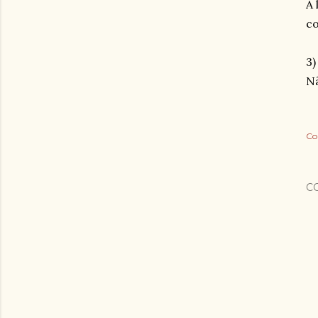
A 
co
3)
Nã
Co
C