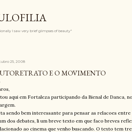
Pular para o conteúdo principal
ULOFILIA
onally I saw very brief glimpses of beauty"
tubro 25, 2008
UTORETRATO E O MOVIMENTO
ros,
tou aqui em Fortaleza participando da Bienal de Danca, n
argem.
ta sendo bem interessante para pensar as relacoes entre
m dos debates, li um breve texto em que faco breves refl
lacionado ao cinema que venho buscando. O texto tem tre