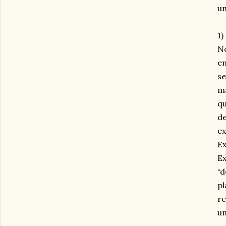
um
1)
No
en
se
ma
qu
de
ex
Ex
Ex
“d
pl
re
u