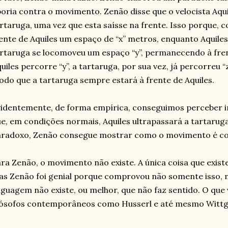
oria contra o movimento. Zenão disse que o velocista Aqui
rtaruga, uma vez que esta saísse na frente. Isso porque, 
ente de Aquiles um espaço de “x” metros, enquanto Aquiles
rtaruga se locomoveu um espaço “y”, permanecendo à fren
uiles percorre “y”, a tartaruga, por sua vez, já percorreu “
do que a tartaruga sempre estará à frente de Aquiles.
identemente, de forma empírica, conseguimos perceber in
e, em condições normais, Aquiles ultrapassará a tartarug
radoxo, Zenão consegue mostrar como o movimento é coisa 
ra Zenão, o movimento não existe. A única coisa que existe 
s Zenão foi genial porque comprovou não somente isso,
nguagem não existe, ou melhor, que não faz sentido. O que v
lósofos contemporâneos como Husserl e até mesmo Wittg