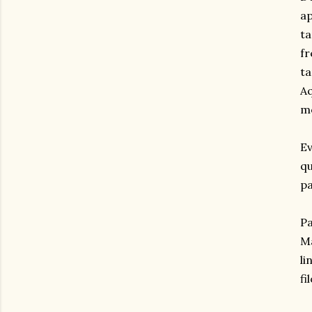
ap
ta
fr
ta
Aq
mo
Ev
qu
pa
Pa
Ma
li
fi