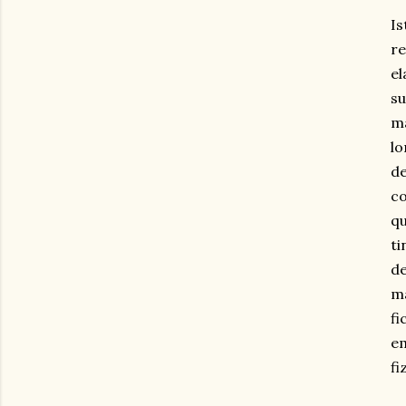
Is
re
el
su
ma
lo
d
co
qu
ti
de
ma
fi
em
fi