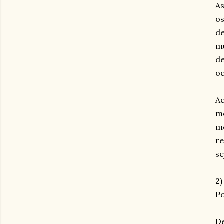
As
os
de
mu
de
oc
Ac
mo
mo
re
se
2)
Po
De