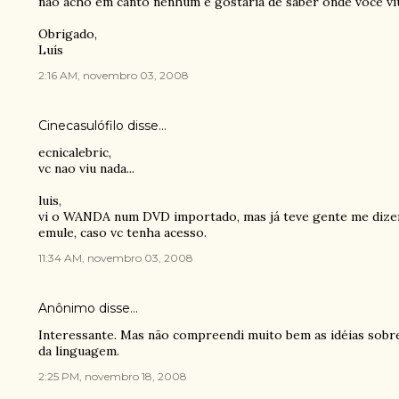
não acho em canto nenhum e gostaria de saber onde você vi
Obrigado,
Luís
2:16 AM, novembro 03, 2008
Cinecasulófilo
disse…
ecnicalebric,
vc nao viu nada...
luis,
vi o WANDA num DVD importado, mas já teve gente me dize
emule, caso vc tenha acesso.
11:34 AM, novembro 03, 2008
Anônimo disse…
Interessante. Mas não compreendi muito bem as idéias sobre
da linguagem.
2:25 PM, novembro 18, 2008