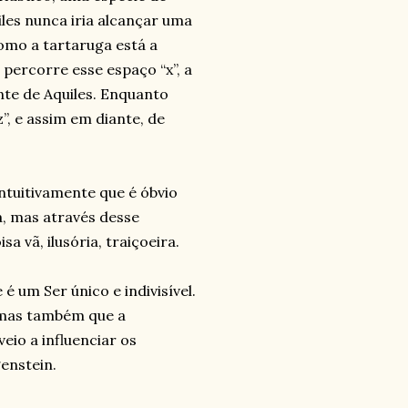
les nunca iria alcançar uma
como a tartaruga está a
 percorre esse espaço “x”, a
te de Aquiles. Enquanto
z”, e assim em diante, de
tuitivamente que é óbvio
a, mas através desse
vã, ilusória, traiçoeira.
é um Ser único e indivisível.
 mas também que a
eio a influenciar os
enstein.