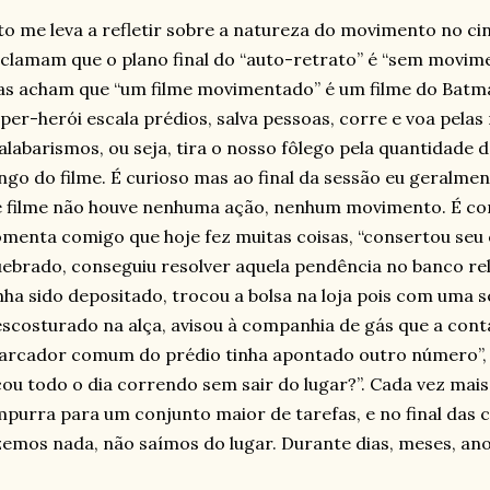
to me leva a refletir sobre a natureza do movimento no ci
clamam que o plano final do “auto-retrato” é “sem movime
as acham que “um filme movimentado” é um filme do Batm
per-herói escala prédios, salva pessoas, corre e voa pelas 
labarismos, ou seja, tira o nosso fôlego pela quantidade 
ngo do filme. É curioso mas ao final da sessão eu geralme
e filme não houve nenhuma ação, nenhum movimento. É c
menta comigo que hoje fez muitas coisas, “consertou seu 
ebrado, conseguiu resolver aquela pendência no banco rel
nha sido depositado, trocou a bolsa na loja pois com uma 
scosturado na alça, avisou à companhia de gás que a conta
rcador comum do prédio tinha apontado outro número”, e
cou todo o dia correndo sem sair do lugar?”. Cada vez mai
purra para um conjunto maior de tarefas, e no final das
zemos nada, não saímos do lugar. Durante dias, meses, anos,