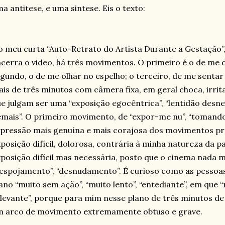
a antitese, e uma sintese. Eis o texto:
 meu curta “Auto-Retrato do Artista Durante a Gestação”, 
cerra o video, há três movimentos. O primeiro é o de me 
gundo, o de me olhar no espelho; o terceiro, de me sentar
is de três minutos com câmera fixa, em geral choca, irrit
e julgam ser uma “exposição egocêntrica”, “lentidão desnec
mais”. O primeiro movimento, de “expor-me nu”, “tomando
pressão mais genuína e mais corajosa dos movimentos pr
posição difícil, dolorosa, contrária à minha natureza da p
posição difícil mas necessária, posto que o cinema nada m
espojamento”, “desnudamento”. É curioso como as pessoa
ano “muito sem ação”, “muito lento”, “entediante”, em que
levante”, porque para mim nesse plano de três minutos de
m arco de movimento extremamente obtuso e grave.