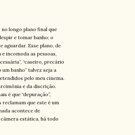
no longo plano final que
despir e tomar banho; o
 e aguardar. Esse plano, de
a e incomoda as pessoas,
essária”, “caseiro, precário
 um banho” talvez seja a
etendidos pelo meu cinema.
arcimônia e da discrição.
ais é que “depuração”,
s reclamam que este é um
 “nada acontece de
 câmera estática, há todo