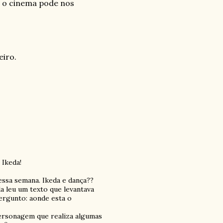
s o cinema pode nos
eiro.
 Ikeda!
ssa semana. Ikeda e dança??
da leu um texto que levantava
ergunto: aonde esta o
personagem que realiza algumas