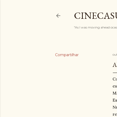
CINECAS
"As I was moving ahead ocasi
Compartilhar
ou
A
Ca
es
M
Es
Nu
re