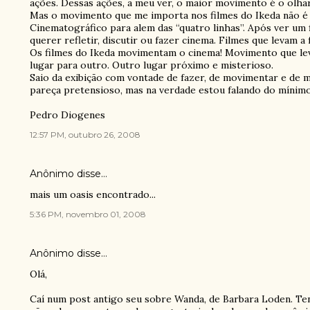
ações. Dessas ações, a meu ver, o maior movimento é o olhar
Mas o movimento que me importa nos filmes do Ikeda não é 
Cinematográfico para alem das “quatro linhas”. Após ver um 
querer refletir, discutir ou fazer cinema. Filmes que levam a
Os filmes do Ikeda movimentam o cinema! Movimento que lev
lugar para outro. Outro lugar próximo e misterioso.
Saio da exibição com vontade de fazer, de movimentar e de m
pareça pretensioso, mas na verdade estou falando do mínimo
Pedro Diogenes
12:57 PM, outubro 26, 2008
Anônimo disse…
mais um oasis encontrado...
5:36 PM, novembro 01, 2008
Anônimo disse…
Olá,
Caí num post antigo seu sobre Wanda, de Barbara Loden. Te