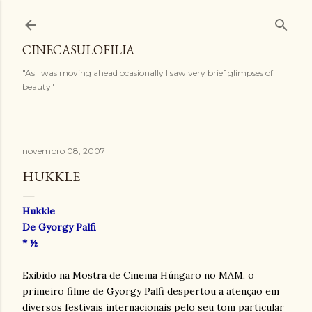
Pular para o conteúdo principal
CINECASULOFILIA
"As I was moving ahead ocasionally I saw very brief glimpses of
beauty"
novembro 08, 2007
HUKKLE
Hukkle
De Gyorgy Palfi
* ½
Exibido na Mostra de Cinema Húngaro no MAM, o
primeiro filme de Gyorgy Palfi despertou a atenção em
diversos festivais internacionais pelo seu tom particular