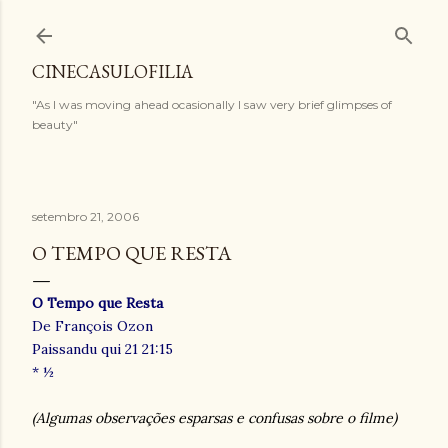
Pular para o conteúdo principal
CINECASULOFILIA
"As I was moving ahead ocasionally I saw very brief glimpses of
beauty"
setembro 21, 2006
O TEMPO QUE RESTA
O Tempo que Resta
De François Ozon
Paissandu qui 21 21:15
* ½
(Algumas observações esparsas e confusas sobre o filme)