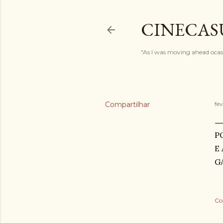
CINECAS
"As I was moving ahead ocasi
Compartilhar
fe
P
E
G
Co