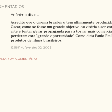
OMENTÁRIOS
Anônimo disse…
Acredito que o cinema brasileiro tem ultimamente produzido
Oscar, como se fosse um grande objetivo ou vitória a ser co
arte e tentar gerar propaganda para a tornar mais comercial
perderam esta "grande oportunidade". Como diria Paulo Émíli
produtor de filmes brasileiros.
12:56 PM, fevereiro 02, 2006
STAR UM COMENTÁRIO