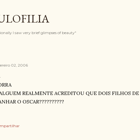
Pular para o conteúdo principal
ULOFILIA
onally I saw very brief glimpses of beauty"
vereiro 02, 2006
ORRA
 ALGUEM REALMENTE ACREDITOU QUE DOIS FILHOS DE
ANHAR O OSCAR??????????
mpartilhar