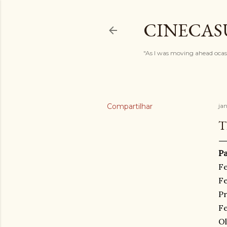
CINECAS
"As I was moving ahead ocasi
Compartilhar
ja
T
P
Fe
Fe
Pr
Fe
Ol