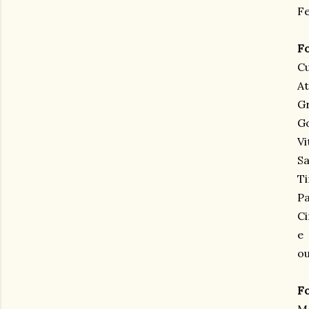
Fe
Fo
C
At
G
Go
Vi
Sa
Ti
Pa
Ci
e
ou
Fo