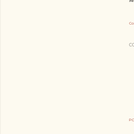
Mo
Co
C
PO