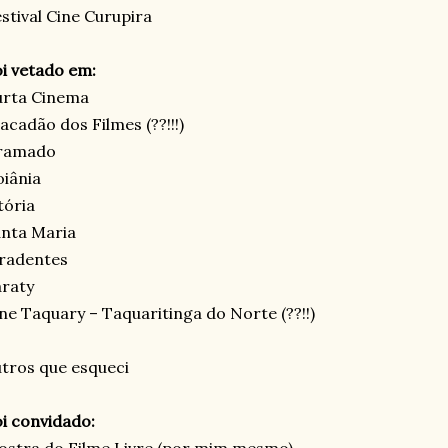
stival Cine Curupira
i vetado em:
urta Cinema
acadão dos Filmes (??!!!)
ramado
iânia
tória
nta Maria
radentes
raty
ne Taquary – Taquaritinga do Norte (??!!)
tros que esqueci
i convidado: