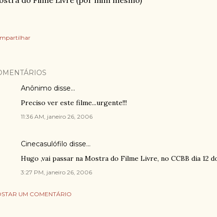
stra do Filme Livre (por mim mesmo)
mpartilhar
OMENTÁRIOS
Anônimo disse…
Preciso ver este filme...urgente!!!
11:36 AM, janeiro 26, 2006
Cinecasulófilo
disse…
Hugo ,vai passar na Mostra do Filme Livre, no CCBB dia 12 d
3:27 PM, janeiro 26, 2006
STAR UM COMENTÁRIO