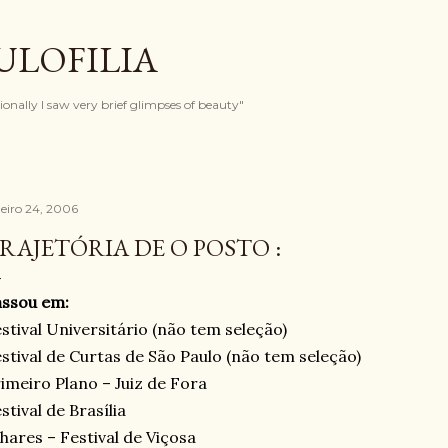
Pular para o conteúdo principal
ULOFILIA
onally I saw very brief glimpses of beauty"
neiro 24, 2006
RAJETÓRIA DE O POSTO :
assou em:
stival Universitário (não tem seleção)
stival de Curtas de São Paulo (não tem seleção)
imeiro Plano – Juiz de Fora
stival de Brasília
hares – Festival de Viçosa