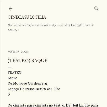
Pular para o conteúdo principal
CINECASULOFILIA
"As I was moving ahead ocasionally I saw very brief glimpses of
beauty"
maio 04, 2005
(TEATRO) BAQUE
TEATRO
Baque
De Monique Gardenberg
Espaço Correios, sex 29 abr 19hs
0
De cineasta para cineasta no teatro. De Neil Labute para