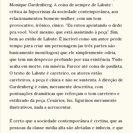
Monique Gardenberg. A coisa de sempre de Labute :
crítica às hipocrisias da sociedade contemporânea, aos
relacionamentos homem-mulher, com um tom
provocativo, irônico, cínico. “Eu estou apontando o dedo
pra você. Você mesmo, que está assistindo à peça”. Sim,
bem ao estilo de Labute. É incrível como um autor perde
tempo para criar um personagem (as três partes são
basicamente monólogos) que ele simplesmente odeia,
que tem um desprezo profundo por sua existência. Tudo
acaba em morte, em miséria. Parece até coisa de paulista.
O texto de Labute é careteiro, os atores estão
careteiros, a peça é cínica e não se sustenta. A direção de
Gardenberg é ruim, meramente descritiva, com
pontuações dramáticas que reforçam o tom careteiro e
estilizado da peça. Cenários, luz, figurinos meramente
ilustrativos, nada a acrescentar.
É certo que a sociedade contemporânea é cretina, que as
pessoas da classe média alta são afetadas e imbecis, e que