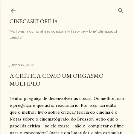
Pular para o conteúdo principal
CINECASULOFILIA
"As I was moving ahead ocasionally I saw very brief glimpses of
beauty"
junho 13, 2012
A CRÍTICA COMO UM ORGASMO
MÚLTIPLO
Tenho preguiça de desenvolver as coisas. Ou melhor, não
é preguiça, é que acho reacionário. Por isso, acredito
que o melhor livro sobre crítica/teoria do cinema é o
Notas sobre o cinematógrafo, do Bresson. Acho que o
papel da crítica – se ele existe – não é “completar o filme
para o espectador” (para = em lugar de), e sim estimular