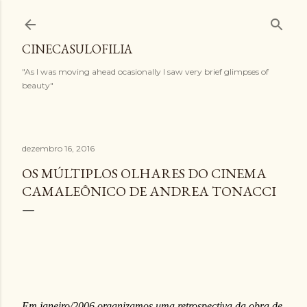
Pular para o conteúdo principal
CINECASULOFILIA
"As I was moving ahead ocasionally I saw very brief glimpses of
beauty"
dezembro 16, 2016
OS MÚLTIPLOS OLHARES DO CINEMA
CAMALEÔNICO DE ANDREA TONACCI
Em janeiro/2006 organizamos uma retrospectiva da obra de