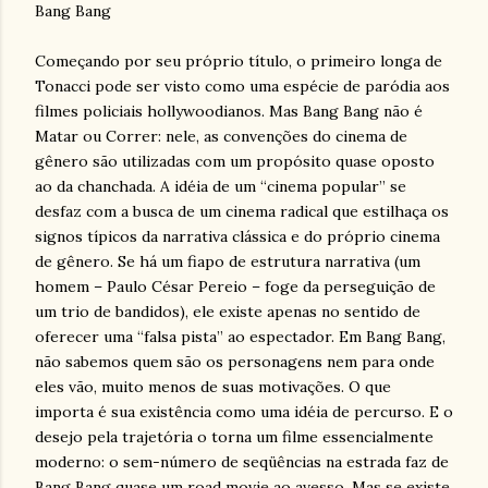
Bang Bang
Começando por seu próprio título, o primeiro longa de
Tonacci pode ser visto como uma espécie de paródia aos
filmes policiais hollywoodianos. Mas Bang Bang não é
Matar ou Correr: nele, as convenções do cinema de
gênero são utilizadas com um propósito quase oposto
ao da chanchada. A idéia de um “cinema popular” se
desfaz com a busca de um cinema radical que estilhaça os
signos típicos da narrativa clássica e do próprio cinema
de gênero. Se há um fiapo de estrutura narrativa (um
homem – Paulo César Pereio – foge da perseguição de
um trio de bandidos), ele existe apenas no sentido de
oferecer uma “falsa pista” ao espectador. Em Bang Bang,
não sabemos quem são os personagens nem para onde
eles vão, muito menos de suas motivações. O que
importa é sua existência como uma idéia de percurso. E o
desejo pela trajetória o torna um filme essencialmente
moderno: o sem-número de seqüências na estrada faz de
Bang Bang quase um road movie ao avesso. Mas se existe