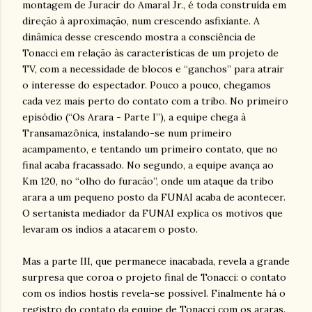
montagem de Juracir do Amaral Jr., é toda construída em
direção à aproximação, num crescendo asfixiante. A
dinâmica desse crescendo mostra a consciência de
Tonacci em relação às características de um projeto de
TV, com a necessidade de blocos e “ganchos” para atrair
o interesse do espectador. Pouco a pouco, chegamos
cada vez mais perto do contato com a tribo. No primeiro
episódio (“Os Arara - Parte I”), a equipe chega à
Transamazônica, instalando-se num primeiro
acampamento, e tentando um primeiro contato, que no
final acaba fracassado. No segundo, a equipe avança ao
Km 120, no “olho do furacão”, onde um ataque da tribo
arara a um pequeno posto da FUNAI acaba de acontecer.
O sertanista mediador da FUNAI explica os motivos que
levaram os índios a atacarem o posto.
Mas a parte III, que permanece inacabada, revela a grande
surpresa que coroa o projeto final de Tonacci: o contato
com os índios hostis revela-se possível. Finalmente há o
registro do contato da equipe de Tonacci com os araras.