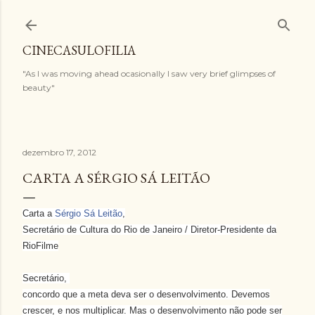
Pular para o conteúdo principal
CINECASULOFILIA
"As I was moving ahead ocasionally I saw very brief glimpses of
beauty"
dezembro 17, 2012
CARTA A SÉRGIO SÁ LEITÃO
Carta a
Sérgio Sá Leitão
,
Secretário de Cultura do Rio de Janeiro / Diretor-Presidente da
RioFilme
Secretário,
concordo que a meta deva ser o desenvolvimento. Devemos
crescer, e nos multiplicar. Mas o desenvolvimento não pode ser