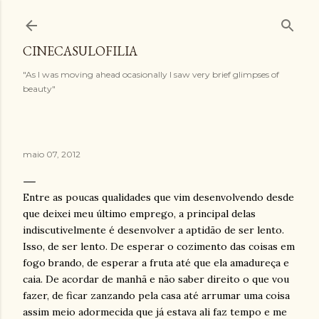
Pular para o conteúdo principal
CINECASULOFILIA
"As I was moving ahead ocasionally I saw very brief glimpses of
beauty"
maio 07, 2012
Entre as poucas qualidades que vim desenvolvendo desde
que deixei meu último emprego, a principal delas
indiscutivelmente é desenvolver a aptidão de ser lento.
Isso, de ser lento. De esperar o cozimento das coisas em
fogo brando, de esperar a fruta até que ela amadureça e
caia. De acordar de manhã e não saber direito o que vou
fazer, de ficar zanzando pela casa até arrumar uma coisa
assim meio adormecida que já estava ali faz tempo e me