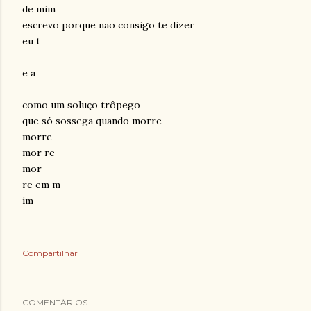
de mim
escrevo porque não consigo te dizer
eu t
e a
como um soluço trôpego
que só sossega quando morre
morre
mor re
mor
re em m
im
Compartilhar
COMENTÁRIOS