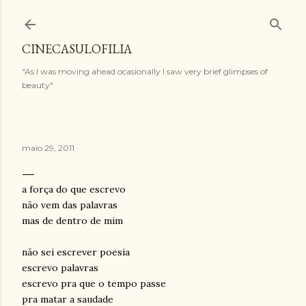
Pular para o conteúdo principal
CINECASULOFILIA
"As I was moving ahead ocasionally I saw very brief glimpses of
beauty"
maio 29, 2011
a força do que escrevo
não vem das palavras
mas de dentro de mim
não sei escrever poesia
escrevo palavras
escrevo pra que o tempo passe
pra matar a saudade