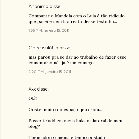
Anônimo disse…
Comparar o Mandela com o Lula é tão ridículo
que parei e nem li o resto desse textinho...
1:56 PM, janeiro 15, 2011
Cinecasulófilo
disse…
mas parou pra se dar ao trabalho de fazer esse
comentário né.. já é um começo....
2:20 PM, janeiro 15, 2011
Xxx
disse…
Olá!!
Gostei muito do espaço qeu criou...
Posso te add em meus links na lateral de meu
blog?
Tbem adoro cinema e tenho postado