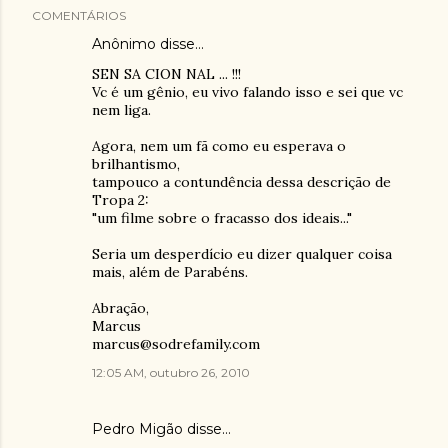
COMENTÁRIOS
Anônimo disse…
SEN SA CION NAL ... !!!
Vc é um gênio, eu vivo falando isso e sei que vc
nem liga.
Agora, nem um fã como eu esperava o
brilhantismo,
tampouco a contundência dessa descrição de
Tropa 2:
"um filme sobre o fracasso dos ideais..."
Seria um desperdício eu dizer qualquer coisa
mais, além de Parabéns.
Abração,
Marcus
marcus@sodrefamily.com
12:05 AM, outubro 26, 2010
Pedro Migão
disse…