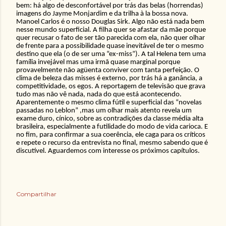
bem: há algo de desconfortável por trás das belas (horrendas)
imagens do Jayme Monjardim e da trilha à la bossa nova.
Manoel Carlos é o nosso Douglas Sirk. Algo não está nada bem
nesse mundo superficial. A filha quer se afastar da mãe porque
quer recusar o fato de ser tão parecida com ela, não quer olhar
de frente para a possibilidade quase inevitável de ter o mesmo
destino que ela (o de ser uma “ex-miss”). A tal Helena tem uma
família invejável mas uma irmã quase marginal porque
provavelmente não agüenta conviver com tanta perfeição. O
clima de beleza das misses é externo, por trás há a ganância, a
competitividade, os egos. A reportagem de televisão que grava
tudo mas não vê nada, nada do que está acontecendo.
Aparentemente o mesmo clima fútil e superficial das “novelas
passadas no Leblon” ,mas um olhar mais atento revela um
exame duro, cínico, sobre as contradições da classe média alta
brasileira, especialmente a futilidade do modo de vida carioca. E
no fim, para confirmar a sua coerência, ele caga para os críticos
e repete o recurso da entrevista no final, mesmo sabendo que é
discutível. Aguardemos com interesse os próximos capítulos.
Compartilhar