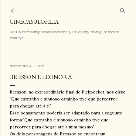
Pular para o conteúdo principal
CINECASULOFILIA
"As I was moving ahead ocasionally I saw very brief glimpses of
beauty"
dezembro 10, 2008
BRESSON E LEONORA
Bresson, no extraordinário final de Pickpocket, nos disse:
"Que estranho e sinuoso caminho tive que percorrer
para chegar até a ti".
Esse pensamento poderia ser adaptado para a seguinte
forma:"Que estranho e sinuoso caminho tive que
percorrer para chegar até a mim mesmo".
Os dois personagens de Bresson se encontram -