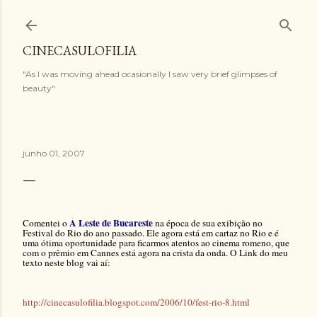
Pular para o conteúdo principal
CINECASULOFILIA
"As I was moving ahead ocasionally I saw very brief glimpses of
beauty"
junho 01, 2007
A Leste de Bucareste
Comentei o
na época de sua exibição no
Festival do Rio do ano passado. Ele agora está em cartaz no Rio e é
uma ótima oportunidade para ficarmos atentos ao cinema romeno, que
com o prêmio em Cannes está agora na crista da onda. O Link do meu
texto neste blog vai aí:
http://cinecasulofilia.blogspot.com/2006/10/fest-rio-8.html