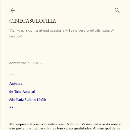
Pular para o conteúdo principal
CINECASULOFILIA
"As I was moving ahead ocasionally I saw very brief glimpses of
beauty"
dezembro 19, 2006
Antônia
de Tata Amaral
São Luiz 3, dom 10:30
**
Me surpreendi positivamente com o Antônia. Vi uns pedaços da série e
não gostei muito, mas o longa tem várias qualidades. A principal delas