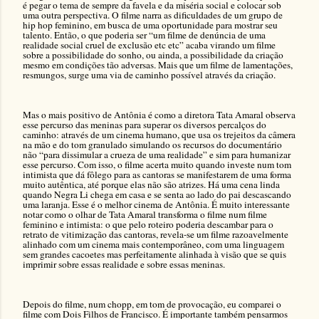
é pegar o tema de sempre da favela e da miséria social e colocar sob
uma outra perspectiva. O filme narra as dificuldades de um grupo de
hip hop feminino, em busca de uma oportunidade para mostrar seu
talento. Então, o que poderia ser “um filme de denúncia de uma
realidade social cruel de exclusão etc etc” acaba virando um filme
sobre a possibilidade do sonho, ou ainda, a possibilidade da criação
mesmo em condições tão adversas. Mais que um filme de lamentações,
resmungos, surge uma via de caminho possível através da criação.
Mas o mais positivo de Antônia é como a diretora Tata Amaral observa
esse percurso das meninas para superar os diversos percalços do
caminho: através de um cinema humano, que usa os trejeitos da câmera
na mão e do tom granulado simulando os recursos do documentário
não “para dissimular a crueza de uma realidade” e sim para humanizar
esse percurso. Com isso, o filme acerta muito quando investe num tom
intimista que dá fôlego para as cantoras se manifestarem de uma forma
muito autêntica, até porque elas não são atrizes. Há uma cena linda
quando Negra Li chega em casa e se senta ao lado do pai descascando
uma laranja. Esse é o melhor cinema de Antônia. É muito interessante
notar como o olhar de Tata Amaral transforma o filme num filme
feminino e intimista: o que pelo roteiro poderia descambar para o
retrato de vitimização das cantoras, revela-se um filme razoavelmente
alinhado com um cinema mais contemporâneo, com uma linguagem
sem grandes cacoetes mas perfeitamente alinhada à visão que se quis
imprimir sobre essas realidade e sobre essas meninas.
Depois do filme, num chopp, em tom de provocação, eu comparei o
filme com Dois Filhos de Francisco. É importante também pensarmos