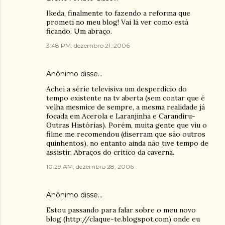
Ikeda, finalmente to fazendo a reforma que
prometi no meu blog! Vai lá ver como está
ficando. Um abraço.
3:48 PM, dezembro 21, 2006
Anônimo disse…
Achei a série televisiva um desperdício do
tempo existente na tv aberta (sem contar que é
velha mesmice de sempre, a mesma realidade já
focada em Acerola e Laranjinha e Carandiru-
Outras Histórias). Porém, muita gente que viu o
filme me recomendou (diserram que são outros
quinhentos), no entanto ainda não tive tempo de
assistir. Abraços do crítico da caverna.
10:29 AM, dezembro 28, 2006
Anônimo disse…
Estou passando para falar sobre o meu novo
blog (http://claque-te.blogspot.com) onde eu