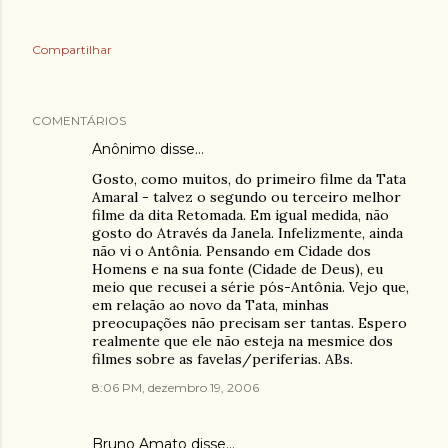
Compartilhar
COMENTÁRIOS
Anônimo disse…
Gosto, como muitos, do primeiro filme da Tata
Amaral - talvez o segundo ou terceiro melhor
filme da dita Retomada. Em igual medida, não
gosto do Através da Janela. Infelizmente, ainda
não vi o Antônia. Pensando em Cidade dos
Homens e na sua fonte (Cidade de Deus), eu
meio que recusei a série pós-Antônia. Vejo que,
em relação ao novo da Tata, minhas
preocupações não precisam ser tantas. Espero
realmente que ele não esteja na mesmice dos
filmes sobre as favelas/periferias. ABs.
8:06 PM, dezembro 19, 2006
Bruno Amato
disse…