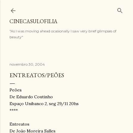
Pular para o conteúdo principal
CINECASULOFILIA
"As I was moving ahead ocasionally I saw very brief glimpses of
beauty"
novembro 30, 2004
ENTREATOS/PEÕES
Peões
De Eduardo Coutinho
Espaço Unibanco 2, seg 29/11 20hs
****
Entreatos
De João Moreira Salles