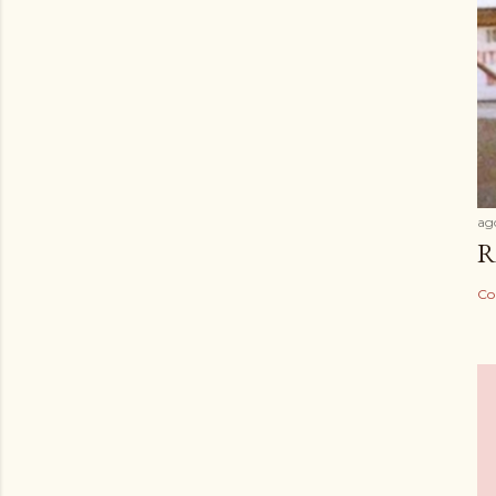
ag
R
Co