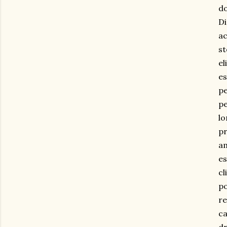
do
Di
ac
st
el
es
pe
pe
lo
pr
am
es
cl
po
re
ca