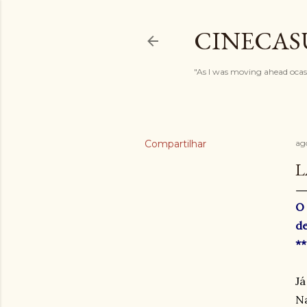
CINECAS
"As I was moving ahead ocasi
Compartilhar
ag
L
O 
de
**
Já
Na