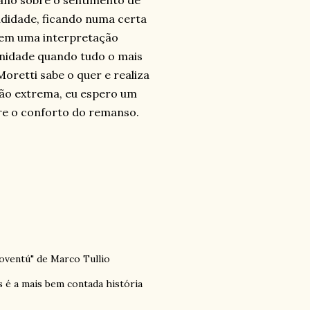
ano sobre o sentimento de
didade, ficando numa certa
 tem uma interpretação
idade quando tudo o mais
oretti sabe o quer e realiza
tão extrema, eu espero um
re o conforto do remanso.
ioventú" de Marco Tullio
s é a mais bem contada história