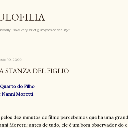
Pular para o conteúdo principal
ULOFILIA
onally I saw very brief glimpses of beauty"
osto 10, 2009
A STANZA DEL FIGLIO
Quarto do Filho
 Nanni Moretti
 pelos dez minutos de filme percebemos que há uma grand
nni Moretti: antes de tudo, ele é um bom observador do c