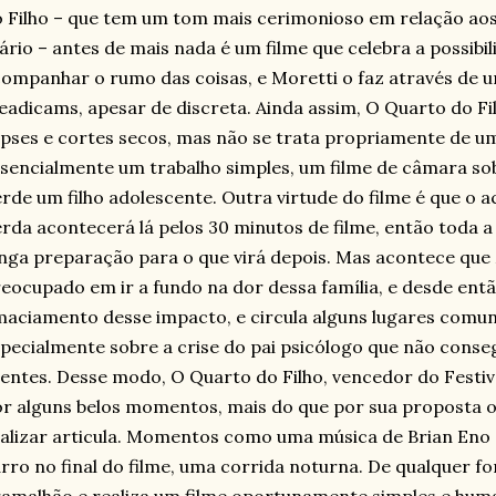
 Filho – que tem um tom mais cerimonioso em relação aos 
ário – antes de mais nada é um filme que celebra a possibi
ompanhar o rumo das coisas, e Moretti o faz através de 
eadicams, apesar de discreta. Ainda assim, O Quarto do 
ipses e cortes secos, mas não se trata propriamente de u
sencialmente um trabalho simples, um filme de câmara sob
rde um filho adolescente. Outra virtude do filme é que o 
rda acontecerá lá pelos 30 minutos de filme, então toda a
nga preparação para o que virá depois. Mas acontece que
eocupado em ir a fundo na dor dessa família, e desde entã
aciamento desse impacto, e circula alguns lugares comun
pecialmente sobre a crise do pai psicólogo que não conse
ientes. Desse modo, O Quarto do Filho, vencedor do Festi
r alguns belos momentos, mais do que por sua proposta ou
alizar articula. Momentos como uma música de Brian Eno (B
rro no final do filme, uma corrida noturna. De qualquer fo