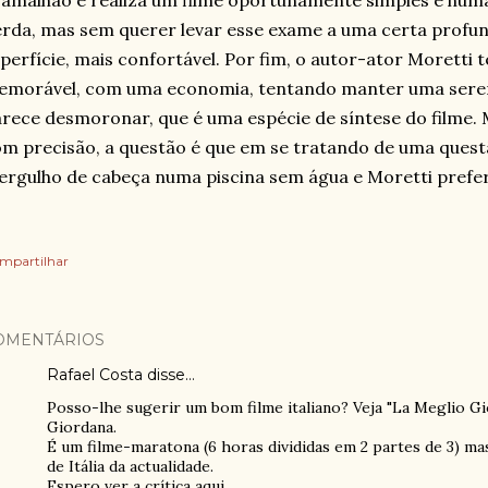
amalhão e realiza um filme oportunamente simples e hum
rda, mas sem querer levar esse exame a uma certa profun
perfície, mais confortável. Por fim, o autor-ator Moretti
emorável, com uma economia, tentando manter uma seren
rece desmoronar, que é uma espécie de síntese do filme. M
m precisão, a questão é que em se tratando de uma ques
rgulho de cabeça numa piscina sem água e Moretti prefe
mpartilhar
OMENTÁRIOS
Rafael Costa disse…
Posso-lhe sugerir um bom filme italiano? Veja "La Meglio G
Giordana.
É um filme-maratona (6 horas divididas em 2 partes de 3) ma
de Itália da actualidade.
Espero ver a crítica aqui.