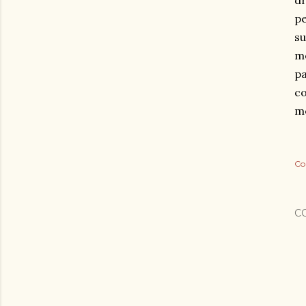
dr
pe
su
m
pa
co
me
Co
C