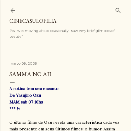
Pular para o conteúdo principal
CINECASULOFILIA
"As I was moving ahead ocasionally I saw very brief glimpses of
beauty"
março 09, 2009
SAMMA NO AJI
A rotina tem seu encanto
De Yasujiro Ozu
MAM sab 07 16hs
*** ½
O último filme de Ozu revela uma característica cada vez
mais presente em seus últimos filmes: o humor. Assim