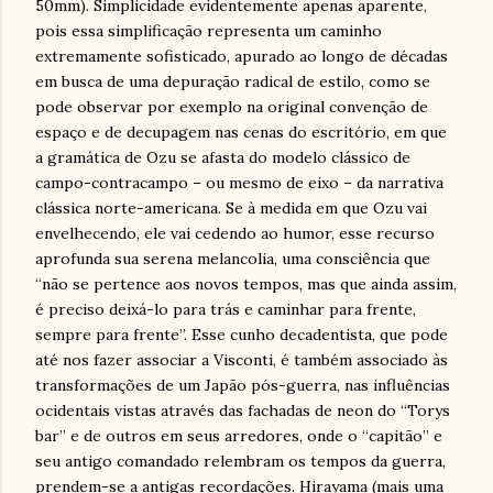
50mm). Simplicidade evidentemente apenas aparente,
pois essa simplificação representa um caminho
extremamente sofisticado, apurado ao longo de décadas
em busca de uma depuração radical de estilo, como se
pode observar por exemplo na original convenção de
espaço e de decupagem nas cenas do escritório, em que
a gramática de Ozu se afasta do modelo clássico de
campo-contracampo – ou mesmo de eixo – da narrativa
clássica norte-americana. Se à medida em que Ozu vai
envelhecendo, ele vai cedendo ao humor, esse recurso
aprofunda sua serena melancolia, uma consciência que
“não se pertence aos novos tempos, mas que ainda assim,
é preciso deixá-lo para trás e caminhar para frente,
sempre para frente”. Esse cunho decadentista, que pode
até nos fazer associar a Visconti, é também associado às
transformações de um Japão pós-guerra, nas influências
ocidentais vistas através das fachadas de neon do “Torys
bar” e de outros em seus arredores, onde o “capitão” e
seu antigo comandado relembram os tempos da guerra,
prendem-se a antigas recordações. Hirayama (mais uma