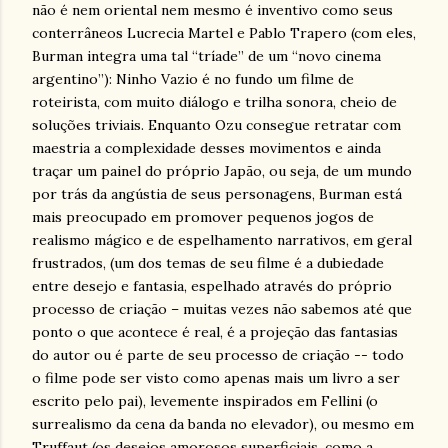
não é nem oriental nem mesmo é inventivo como seus
conterrâneos Lucrecia Martel e Pablo Trapero (com eles,
Burman integra uma tal “tríade” de um “novo cinema
argentino”): Ninho Vazio é no fundo um filme de
roteirista, com muito diálogo e trilha sonora, cheio de
soluções triviais. Enquanto Ozu consegue retratar com
maestria a complexidade desses movimentos e ainda
traçar um painel do próprio Japão, ou seja, de um mundo
por trás da angústia de seus personagens, Burman está
mais preocupado em promover pequenos jogos de
realismo mágico e de espelhamento narrativos, em geral
frustrados, (um dos temas de seu filme é a dubiedade
entre desejo e fantasia, espelhado através do próprio
processo de criação – muitas vezes não sabemos até que
ponto o que acontece é real, é a projeção das fantasias
do autor ou é parte de seu processo de criação -- todo
o filme pode ser visto como apenas mais um livro a ser
escrito pelo pai), levemente inspirados em Fellini (o
surrealismo da cena da banda no elevador), ou mesmo em
Truffaut (os desejos amorosos superficiais, como a