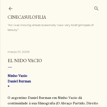
Pular para o conteúdo principal
CINECASULOFILIA
"As I was moving ahead ocasionally I saw very brief glimpses of
beauty"
março 01, 2009
EL NIDO VACIO
Ninho Vazio
Daniel Burman
*
O argentino Daniel Burman em Ninho Vazio dá
continuidade à sua filmografia (O Abraço Partido, Direito