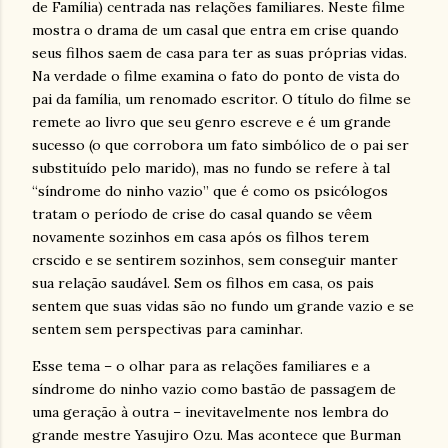
de Família) centrada nas relações familiares. Neste filme
mostra o drama de um casal que entra em crise quando
seus filhos saem de casa para ter as suas próprias vidas.
Na verdade o filme examina o fato do ponto de vista do
pai da família, um renomado escritor. O título do filme se
remete ao livro que seu genro escreve e é um grande
sucesso (o que corrobora um fato simbólico de o pai ser
substituído pelo marido), mas no fundo se refere à tal
“síndrome do ninho vazio” que é como os psicólogos
tratam o período de crise do casal quando se vêem
novamente sozinhos em casa após os filhos terem
crscido e se sentirem sozinhos, sem conseguir manter
sua relação saudável. Sem os filhos em casa, os pais
sentem que suas vidas são no fundo um grande vazio e se
sentem sem perspectivas para caminhar.
Esse tema – o olhar para as relações familiares e a
síndrome do ninho vazio como bastão de passagem de
uma geração à outra – inevitavelmente nos lembra do
grande mestre Yasujiro Ozu. Mas acontece que Burman