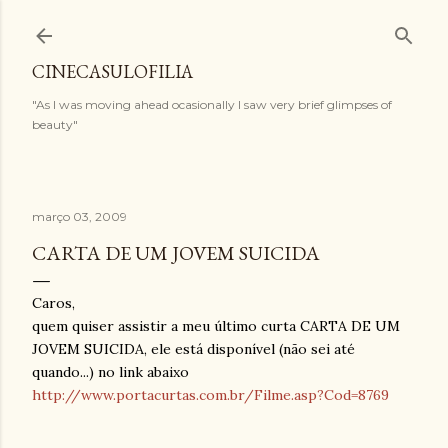
Pular para o conteúdo principal
CINECASULOFILIA
"As I was moving ahead ocasionally I saw very brief glimpses of
beauty"
março 03, 2009
CARTA DE UM JOVEM SUICIDA
Caros,
quem quiser assistir a meu último curta CARTA DE UM
JOVEM SUICIDA, ele está disponível (não sei até
quando...) no link abaixo
http://www.portacurtas.com.br/Filme.asp?Cod=8769