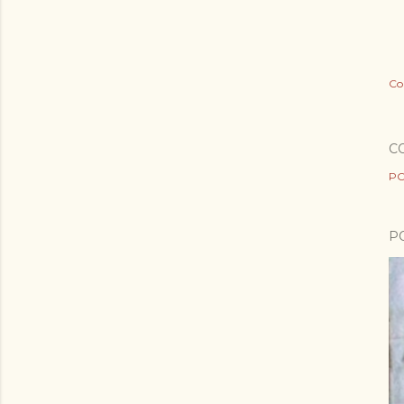
Co
C
PO
P