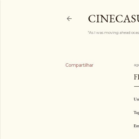
CINECAS
"As I was moving ahead ocasi
Compartilhar
ag
F
Um
Tap
Em