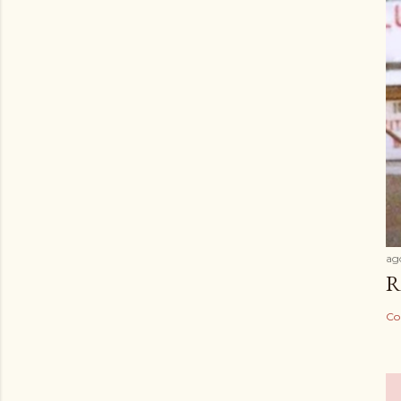
ag
R
Co