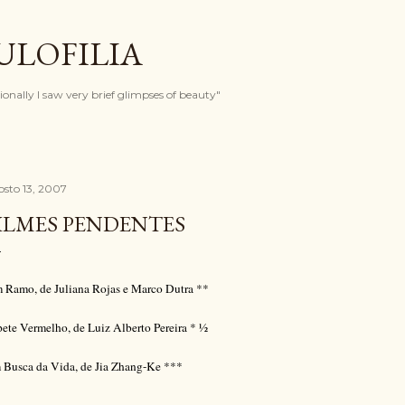
Pular para o conteúdo principal
ULOFILIA
onally I saw very brief glimpses of beauty"
osto 13, 2007
ILMES PENDENTES
 Ramo, de Juliana Rojas e Marco Dutra **
ete Vermelho, de Luiz Alberto Pereira * ½
 Busca da Vida, de Jia Zhang-Ke ***