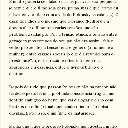
E muito poderia ser falado mas as palavras são pequenas
(e nem é que o filme seja obra-prima, mas é que, como eu
falava, eu vi o filme com a vida do Polonsky na cabeça...). O
casal de índios é o mesmo que o branco (Redford e a
dondoca), e o filme tem várias tensões que são
problematizadas por Pol: a tensão étnica, a tensão entre
gerações (nos tempos do seu pai não era assim... fala o
velho pro xerife), a tensão entre gênero (o homem e a
mulher), entre classes sociais (o que é a reunião para o
presidente?...), entre razão e o instinto, entre as
aparências e a essência, entre o livre-arbítrio e o
destino.
Depois de tudo que passou Polonsky, não há rancor, não
há desespero: há uma profunda consciência trágica, um
sentido ambíguo do herói que vai dialogar é claro com
Rastros de ódio (o final queimando o índio não deixa
dúvidas...). Por isso, é um filme da maturidade.
E olha que li que o próprio Polonsky nem gostava muito