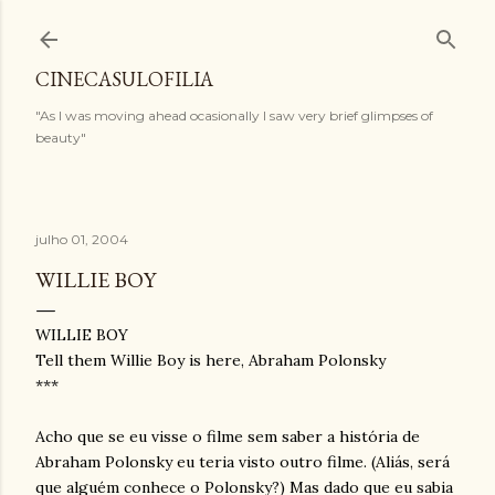
Pular para o conteúdo principal
CINECASULOFILIA
"As I was moving ahead ocasionally I saw very brief glimpses of
beauty"
julho 01, 2004
WILLIE BOY
WILLIE BOY
Tell them Willie Boy is here, Abraham Polonsky
***
Acho que se eu visse o filme sem saber a história de
Abraham Polonsky eu teria visto outro filme. (Aliás, será
que alguém conhece o Polonsky?) Mas dado que eu sabia