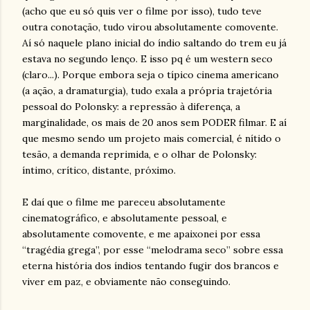
(acho que eu só quis ver o filme por isso), tudo teve
outra conotação, tudo virou absolutamente comovente.
Aí só naquele plano inicial do índio saltando do trem eu já
estava no segundo lenço. E isso pq é um western seco
(claro...). Porque embora seja o típico cinema americano
(a ação, a dramaturgia), tudo exala a própria trajetória
pessoal do Polonsky: a repressão à diferença, a
marginalidade, os mais de 20 anos sem PODER filmar. E aí
que mesmo sendo um projeto mais comercial, é nítido o
tesão, a demanda reprimida, e o olhar de Polonsky:
íntimo, crítico, distante, próximo.
E daí que o filme me pareceu absolutamente
cinematográfico, e absolutamente pessoal, e
absolutamente comovente, e me apaixonei por essa
“tragédia grega”, por esse “melodrama seco” sobre essa
eterna história dos índios tentando fugir dos brancos e
viver em paz, e obviamente não conseguindo.