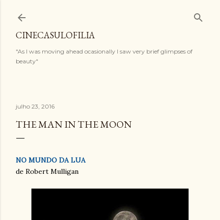
Pular para o conteúdo principal
CINECASULOFILIA
"As I was moving ahead ocasionally I saw very brief glimpses of
beauty"
julho 23, 2016
THE MAN IN THE MOON
NO MUNDO DA LUA
de Robert Mulligan