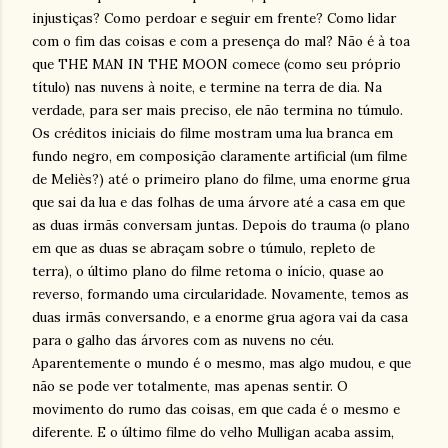
injustiças? Como perdoar e seguir em frente? Como lidar
com o fim das coisas e com a presença do mal? Não é à toa
que THE MAN IN THE MOON comece (como seu próprio
título) nas nuvens à noite, e termine na terra de dia. Na
verdade, para ser mais preciso, ele não termina no túmulo.
Os créditos iniciais do filme mostram uma lua branca em
fundo negro, em composição claramente artificial (um filme
de Meliès?) até o primeiro plano do filme, uma enorme grua
que sai da lua e das folhas de uma árvore até a casa em que
as duas irmãs conversam juntas. Depois do trauma (o plano
em que as duas se abraçam sobre o túmulo, repleto de
terra), o último plano do filme retoma o início, quase ao
reverso, formando uma circularidade. Novamente, temos as
duas irmãs conversando, e a enorme grua agora vai da casa
para o galho das árvores com as nuvens no céu.
Aparentemente o mundo é o mesmo, mas algo mudou, e que
não se pode ver totalmente, mas apenas sentir. O
movimento do rumo das coisas, em que cada é o mesmo e
diferente. E o último filme do velho Mulligan acaba assim,