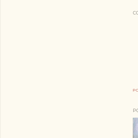
C
PO
P