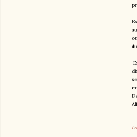
pr
Es
su
ou
il
Es
di
se
em
Da
Al
Co