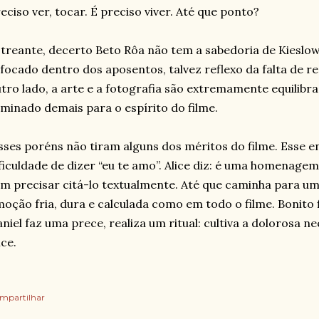
eciso ver, tocar. É preciso viver. Até que ponto?
treante, decerto Beto Rôa não tem a sabedoria de Kieslows
focado dentro dos aposentos, talvez reflexo da falta de r
tro lado, a arte e a fotografia são extremamente equilibra
uminado demais para o espírito do filme.
ses poréns não tiram alguns dos méritos do filme. Esse e
ficuldade de dizer “eu te amo”. Alice diz: é uma homenage
m precisar citá-lo textualmente. Até que caminha para um 
oção fria, dura e calculada como em todo o filme. Bonito f
niel faz uma prece, realiza um ritual: cultiva a dolorosa n
ice.
mpartilhar