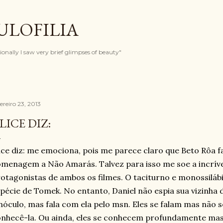
Pular para o conteúdo principal
ULOFILIA
onally I saw very brief glimpses of beauty"
ereiro 23, 2013
LICE DIZ:
ice diz: me emociona, pois me parece claro que Beto Rôa 
menagem a Não Amarás. Talvez para isso me soe a incríve
otagonistas de ambos os filmes. O taciturno e monossiláb
pécie de Tomek. No entanto, Daniel não espia sua vizinha 
nóculo, mas fala com ela pelo msn. Eles se falam mas não 
nhecê-la. Ou ainda, eles se conhecem profundamente mas