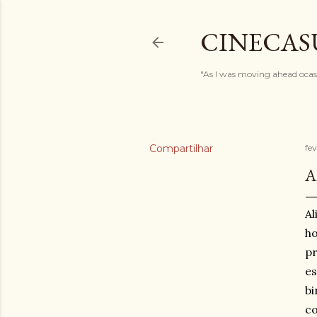
CINECAS
"As I was moving ahead ocasi
Compartilhar
fev
A
Al
ho
pr
es
bi
co