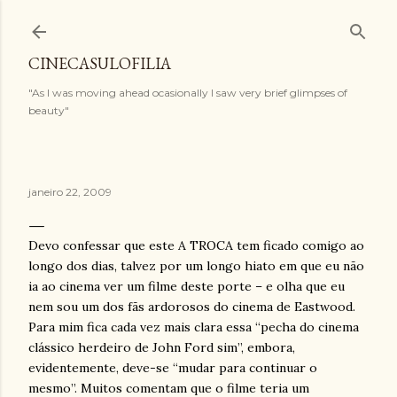
Pular para o conteúdo principal
CINECASULOFILIA
"As I was moving ahead ocasionally I saw very brief glimpses of
beauty"
janeiro 22, 2009
Devo confessar que este A TROCA tem ficado comigo ao
longo dos dias, talvez por um longo hiato em que eu não
ia ao cinema ver um filme deste porte – e olha que eu
nem sou um dos fãs ardorosos do cinema de Eastwood.
Para mim fica cada vez mais clara essa “pecha do cinema
clássico herdeiro de John Ford sim”, embora,
evidentemente, deve-se “mudar para continuar o
mesmo”. Muitos comentam que o filme teria um