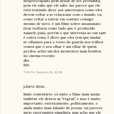
despreocupado (sem deixar de ser profundo),
pois ele sabe que ele sabe. me parece que ele
está tentando dizer aos americanos como eles
devem voltar a se relacionar com o mundo. ou
como voltar a entrar em contato consigo
mesmo de novo. é um filme sobre assassinato
(tem violência como tudo que é produzido
naquele país), porém o que interessa ao van sant
é outra coisa. é dizer que eles tem que mudar.
se olhamos para o rosto do guarda nos trilhos
vemos que o seu olhar é um olhar de quem
perdoa. achei um dos momentos mais bonitos
no cinema recente.
abs.
luiz
7:18 PM, fevereiro 18, 2008
juliano
disse…
lindo comentário. eu sinto o filme mais assim
também. ele deixou as "regras", e isso é muito
importante, esteticamente, politicamente, e
ainda muito mais falando de jovens. vai parecer
meio oportunista-simplista, mas acho que ele