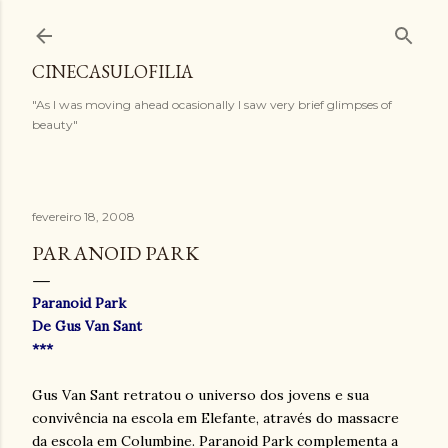
Pular para o conteúdo principal
CINECASULOFILIA
"As I was moving ahead ocasionally I saw very brief glimpses of
beauty"
fevereiro 18, 2008
PARANOID PARK
Paranoid Park
De Gus Van Sant
***
Gus Van Sant retratou o universo dos jovens e sua
convivência na escola em Elefante, através do massacre
da escola em Columbine. Paranoid Park complementa a