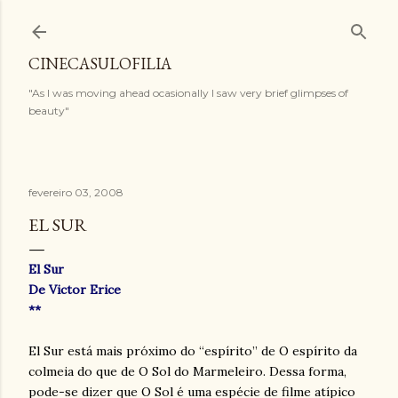
Pular para o conteúdo principal
CINECASULOFILIA
"As I was moving ahead ocasionally I saw very brief glimpses of
beauty"
fevereiro 03, 2008
EL SUR
El Sur
De Victor Erice
**
El Sur está mais próximo do “espírito” de O espírito da
colmeia do que de O Sol do Marmeleiro. Dessa forma,
pode-se dizer que O Sol é uma espécie de filme atípico