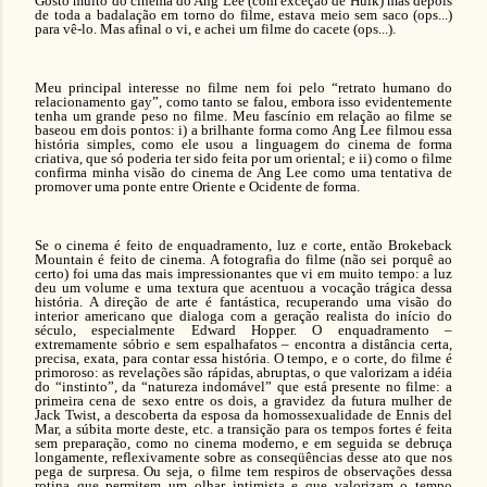
Gosto muito do cinema do Ang Lee (com exceção de Hulk) mas depois
de toda a badalação em torno do filme, estava meio sem saco (ops...)
para vê-lo. Mas afinal o vi, e achei um filme do cacete (ops...).
Meu principal interesse no filme nem foi pelo “retrato humano do
relacionamento gay”, como tanto se falou, embora isso evidentemente
tenha um grande peso no filme. Meu fascínio em relação ao filme se
baseou em dois pontos: i) a brilhante forma como Ang Lee filmou essa
história simples, como ele usou a linguagem do cinema de forma
criativa, que só poderia ter sido feita por um oriental; e ii) como o filme
confirma minha visão do cinema de Ang Lee como uma tentativa de
promover uma ponte entre Oriente e Ocidente de forma.
Se o cinema é feito de enquadramento, luz e corte, então Brokeback
Mountain é feito de cinema. A fotografia do filme (não sei porquê ao
certo) foi uma das mais impressionantes que vi em muito tempo: a luz
deu um volume e uma textura que acentuou a vocação trágica dessa
história. A direção de arte é fantástica, recuperando uma visão do
interior americano que dialoga com a geração realista do início do
século, especialmente Edward Hopper. O enquadramento –
extremamente sóbrio e sem espalhafatos – encontra a distância certa,
precisa, exata, para contar essa história. O tempo, e o corte, do filme é
primoroso: as revelações são rápidas, abruptas, o que valorizam a idéia
do “instinto”, da “natureza indomável” que está presente no filme: a
primeira cena de sexo entre os dois, a gravidez da futura mulher de
Jack Twist, a descoberta da esposa da homossexualidade de Ennis del
Mar, a súbita morte deste, etc. a transição para os tempos fortes é feita
sem preparação, como no cinema moderno, e em seguida se debruça
longamente, reflexivamente sobre as conseqüências desse ato que nos
pega de surpresa. Ou seja, o filme tem respiros de observações dessa
rotina que permitem um olhar intimista e que valorizam o tempo