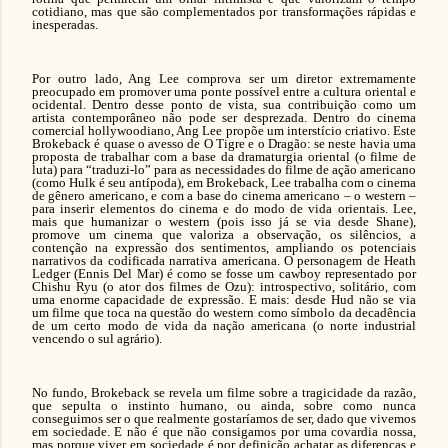
cotidiano, mas que são complementados por transformações rápidas e
inesperadas.
Por outro lado, Ang Lee comprova ser um diretor extremamente
preocupado em promover uma ponte possível entre a cultura oriental e
ocidental. Dentro desse ponto de vista, sua contribuição como um
artista contemporâneo não pode ser desprezada. Dentro do cinema
comercial hollywoodiano, Ang Lee propõe um interstício criativo. Este
Brokeback é quase o avesso de O Tigre e o Dragão: se neste havia uma
proposta de trabalhar com a base da dramaturgia oriental (o filme de
luta) para “traduzi-lo” para as necessidades do filme de ação americano
(como Hulk é seu antípoda), em Brokeback, Lee trabalha com o cinema
de gênero americano, e com a base do cinema americano – o western –
para inserir elementos do cinema e do modo de vida orientais. Lee,
mais que humanizar o western (pois isso já se via desde Shane),
promove um cinema que valoriza a observação, os silêncios, a
contenção na expressão dos sentimentos, ampliando os potenciais
narrativos da codificada narrativa americana. O personagem de Heath
Ledger (Ennis Del Mar) é como se fosse um cawboy representado por
Chishu Ryu (o ator dos filmes de Ozu): introspectivo, solitário, com
uma enorme capacidade de expressão. E mais: desde Hud não se via
um filme que toca na questão do western como símbolo da decadência
de um certo modo de vida da nação americana (o norte industrial
vencendo o sul agrário).
No fundo, Brokeback se revela um filme sobre a tragicidade da razão,
que sepulta o instinto humano, ou ainda, sobre como nunca
conseguimos ser o que realmente gostaríamos de ser, dado que vivemos
em sociedade. E
não é que não consigamos por uma covardia nossa,
mas porque viver em sociedade é por definição achatar as diferenças e