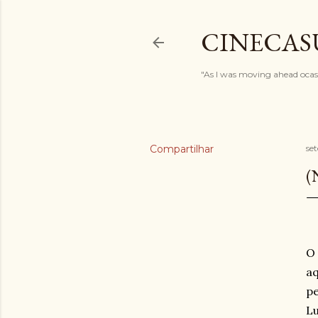
CINECAS
"As I was moving ahead ocasi
Compartilhar
se
(
O 
aq
pe
Lu