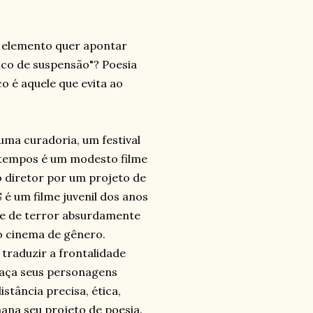
a elemento quer apontar
ico de suspensão"? Poesia
 é aquele que evita ao
uma curadoria, um festival
os tempos é um modesto filme
o diretor por um projeto de
 um filme juvenil dos anos
lme de terror absurdamente
do cinema de gênero.
traduzir a frontalidade
raça seus personagens
stância precisa, ética,
ana seu projeto de poesia.