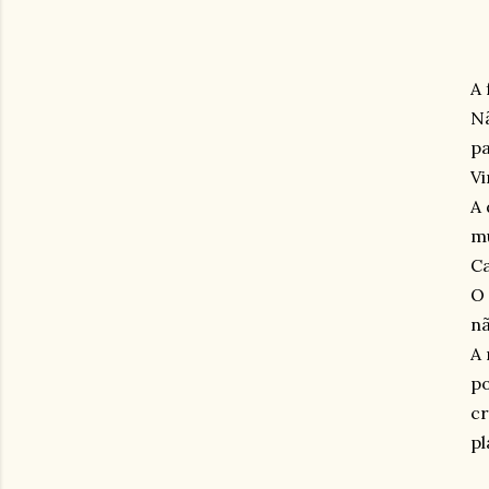
A 
Nã
pa
V
A 
mu
Ca
O 
nã
A 
po
cr
p