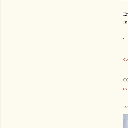
Em
ma
.
Co
C
PO
P