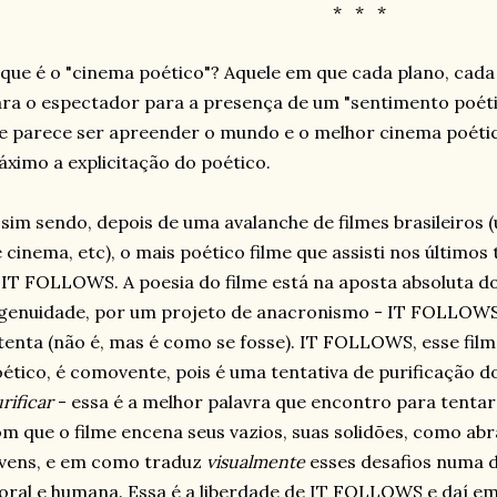
*
*
*
que é o "cinema poético"? Aquele em que cada plano, cad
ra o espectador para a presença de um "sentimento poét
 parece ser apreender o mundo e o melhor cinema poético
ximo a explicitação do poético.
sim sendo, depois de uma avalanche de filmes brasileiros (
 cinema, etc), o mais poético filme que assisti nos últim
 IT FOLLOWS. A poesia do filme está na aposta absoluta d
genuidade, por um projeto de anacronismo - IT FOLLOWS é
tenta (não é, mas é como se fosse). IT FOLLOWS, esse fi
ético, é comovente, pois é uma tentativa de purificação 
rificar
- essa é a melhor palavra que encontro para tentar 
m que o filme encena seus vazios, suas solidões, como ab
vens, e em como traduz
visualmente
esses desafios numa di
ral e humana. Essa é a liberdade de IT FOLLOWS e daí em