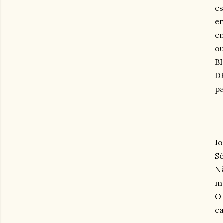
es
en
en
ou
BI
DE
pa
J
Só
Nã
m
O 
ca