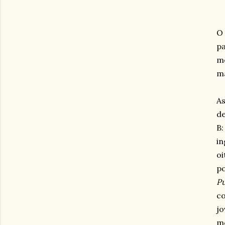
O 
pa
me
má
As
de
B:
in
oi
po
Pu
co
jo
mo