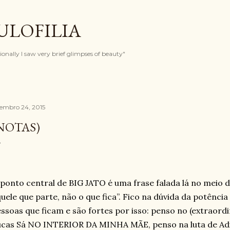
Pular para o conteúdo principal
ULOFILIA
onally I saw very brief glimpses of beauty"
tembro 24, 2015
NOTAS)
ponto central de BIG JATO é uma frase falada lá no meio d
uele que parte, não o que fica”. Fico na dúvida da potênci
ssoas que ficam e são fortes por isso: penso no (extraordin
cas Sá NO INTERIOR DA MINHA MÃE, penso na luta de Adi