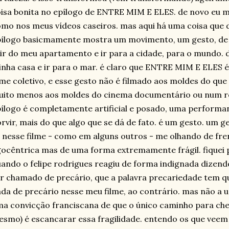
isa bonita no epílogo de ENTRE MIM E ELES. de novo eu m
mo nos meus vídeos caseiros. mas aqui há uma coisa que d
ílogo basicmamente mostra um movimento, um gesto, de 
ir do meu apartamento e ir para a cidade, para o mundo. d
nha casa e ir para o mar. é claro que ENTRE MIM E ELES é
lme coletivo, e esse gesto não é filmado aos moldes do
ito menos aos moldes do cinema documentário ou num reg
ílogo é completamente artificial e posado, uma performan
rvir, mais do que algo que se dá de fato. é um gesto. um g
i nesse filme - como em alguns outros - me olhando de fr
ocêntrica mas de uma forma extremamente frágil. fique
ando o felipe rodrigues reagiu de forma indignada dizend
r chamado de precário, que a palavra precariedade tem qu
da de precário nesse meu filme, ao contrário. mas não a 
a convicção franciscana de que o único caminho para cheg
smo) é escancarar essa fragilidade. entendo os que veem