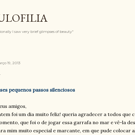
Pular para o conteúdo principal
ULOFILIA
onally I saw very brief glimpses of beauty"
rço 19, 2013
ses pequenos passos silenciosos
eus amigos,
tem foi um dia muito feliz! queria agradecer a todos que
mento, que foi o de jogar essa garrafa no mar e vê-la 
ra mim muito especial e marcante, em que pude colocar al