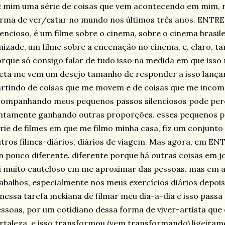
 mim uma série de coisas que vem acontecendo em mim, n
rma de ver/estar no mundo nos últimos três anos. ENTRE
lencioso, é um filme sobre o cinema, sobre o cinema brasile
izade, um filme sobre a encenação no cinema, e, claro, 
rque só consigo falar de tudo isso na medida em que isso
eta me vem um desejo tamanho de responder a isso lança
rtindo de coisas que me movem e de coisas que me inc
ompanhando meus pequenos passos silenciosos pode perc
ntamente ganhando outras proporções. esses pequenos pas
rie de filmes em que me filmo minha casa, fiz um conjunto
tros filmes-diários, diários de viagem. Mas agora, em EN
 pouco diferente. diferente porque há outras coisas em j
i muito cauteloso em me aproximar das pessoas. mas em 
abalhos, especialmente nos meus exercícios diários depois
 nessa tarefa mekiana de filmar meu dia-a-dia e isso pas
ssoas, por um cotidiano dessa forma de viver-artista que
rtaleza. e isso transformou (vem transformando) ligeiram