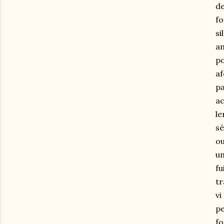
de
fo
si
am
po
af
pa
ac
le
sé
ou
um
fu
tr
vi
pe
fo