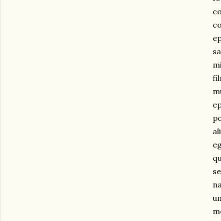
co
co
ep
sa
mi
fi
mu
ep
po
al
eg
qu
se
na
um
me