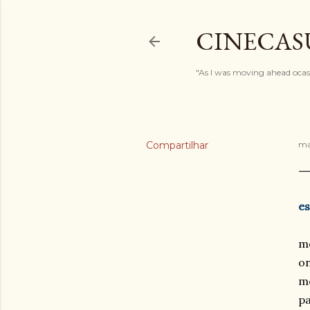
CINECAS
"As I was moving ahead ocasi
Compartilhar
ma
es
m
on
mo
pa