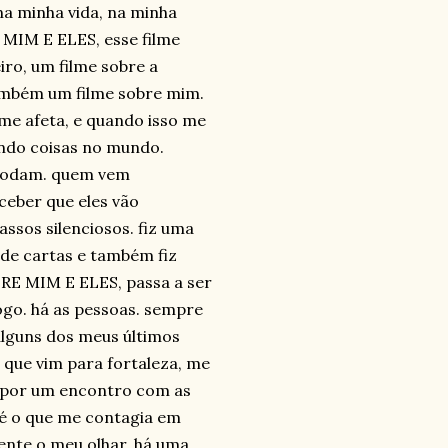
a minha vida, na minha
 MIM E ELES, esse filme
iro, um filme sobre a
também um filme sobre mim.
 me afeta, e quando isso me
ndo coisas no mundo.
omodam. quem vem
eber que eles vão
sos silenciosos. fiz uma
 de cartas e também fiz
TRE MIM E ELES, passa a ser
ogo. há as pessoas. sempre
alguns dos meus últimos
 que vim para fortaleza, me
sa por um encontro com as
 é o que me contagia em
ente o meu olhar. há uma