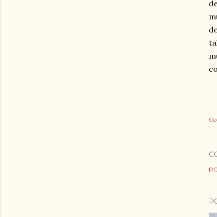
de
mu
de
ta
mu
co
Co
C
PO
P