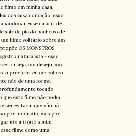
e filmo em minha casa,
esloca essa condição. esse
abandonar esse casulo. de
e sair da pia do banheiro de
 um filme solitário sobre um
 que propõe OS MONSTROS
istro naturalista - esse
ce. ou seja, um desejo, um
esto precário. eu me coloco
ente não de uma forma
i profundamente tocado
o que este filme não podia
e ser evitada, que não há
uso por modéstia, mas por
ar até a ti (até a mim
 esse filme como uma