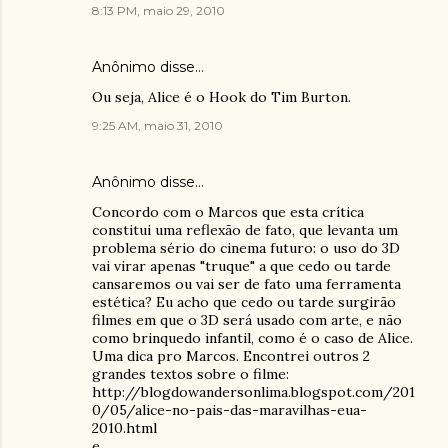
8:13 PM, maio 29, 2010
Anônimo disse…
Ou seja, Alice é o Hook do Tim Burton.
9:25 AM, maio 31, 2010
Anônimo disse…
Concordo com o Marcos que esta crítica
constitui uma reflexão de fato, que levanta um
problema sério do cinema futuro: o uso do 3D
vai virar apenas "truque" a que cedo ou tarde
cansaremos ou vai ser de fato uma ferramenta
estética? Eu acho que cedo ou tarde surgirão
filmes em que o 3D será usado com arte, e não
como brinquedo infantil, como é o caso de Alice.
Uma dica pro Marcos. Encontrei outros 2
grandes textos sobre o filme:
http://blogdowandersonlima.blogspot.com/201
0/05/alice-no-pais-das-maravilhas-eua-
2010.html
e