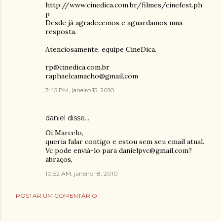
http://www.cinedica.com.br/filmes/cinefest.ph
p
Desde já agradecemos e aguardamos uma
resposta.
Atenciosamente, equipe CineDica.
rp@cinedica.com.br
raphaelcamacho@gmail.com
3:45 PM, janeiro 15, 2010
daniel
disse…
Oi Marcelo,
queria falar contigo e estou sem seu email atual.
Vc pode enviá-lo para danielpvc@gmail.com?
abraços,
10:52 AM, janeiro 18, 2010
POSTAR UM COMENTÁRIO