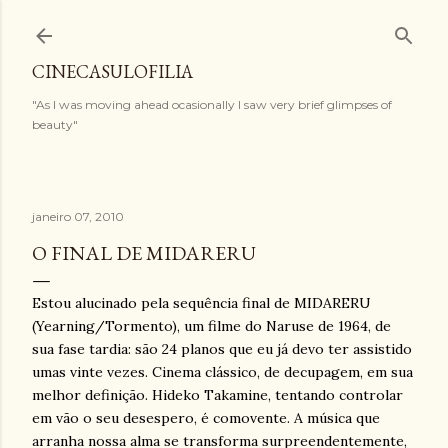
Pular para o conteúdo principal
CINECASULOFILIA
"As I was moving ahead ocasionally I saw very brief glimpses of
beauty"
janeiro 07, 2010
O FINAL DE MIDARERU
Estou alucinado pela sequência final de MIDARERU
(Yearning/Tormento), um filme do Naruse de 1964, de
sua fase tardia: são 24 planos que eu já devo ter assistido
umas vinte vezes. Cinema clássico, de decupagem, em sua
melhor definição. Hideko Takamine, tentando controlar
em vão o seu desespero, é comovente. A música que
arranha nossa alma se transforma surpreendentemente,