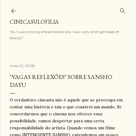
Pular para o conteúdo principal
CINECASULOFILIA
"As I was moving ahead ocasionally I saw very brief glimpses of
beauty"
maio 12, 2008
"VAGAS REFLEXÕES" SOBRE SANSHO
DAYU
O verdadeiro cineasta não é aquele que se preocupa em
contar uma história e sim o que constrói um mundo. Se
concordarmos que o cinema nos oferece essa
possibilidade, vamos despertar para uma certa
responsabilidade do artista. Quando vemos um filme
como INTENDENTE SANSHO, entendemos um pouco