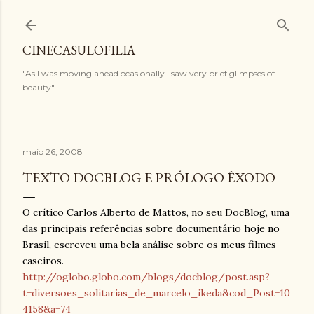
Pular para o conteúdo principal
CINECASULOFILIA
"As I was moving ahead ocasionally I saw very brief glimpses of
beauty"
maio 26, 2008
TEXTO DOCBLOG E PRÓLOGO ÊXODO
O crítico Carlos Alberto de Mattos, no seu DocBlog, uma
das principais referências sobre documentário hoje no
Brasil, escreveu uma bela análise sobre os meus filmes
caseiros.
http://oglobo.globo.com/blogs/docblog/post.asp?
t=diversoes_solitarias_de_marcelo_ikeda&cod_Post=10
4158&a=74