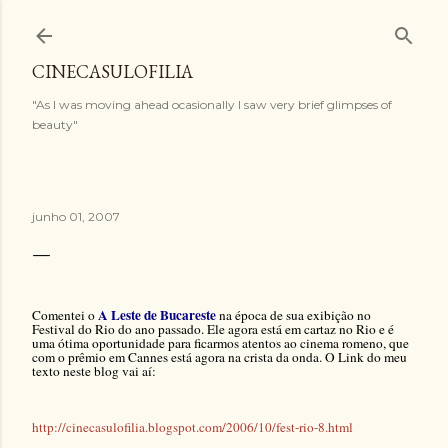
Pular para o conteúdo principal
CINECASULOFILIA
"As I was moving ahead ocasionally I saw very brief glimpses of
beauty"
junho 01, 2007
A Leste de Bucareste
Comentei o
na época de sua exibição no
Festival do Rio do ano passado. Ele agora está em cartaz no Rio e é
uma ótima oportunidade para ficarmos atentos ao cinema romeno, que
com o prêmio em Cannes está agora na crista da onda. O Link do meu
texto neste blog vai aí:
http://cinecasulofilia.blogspot.com/2006/10/fest-rio-8.html