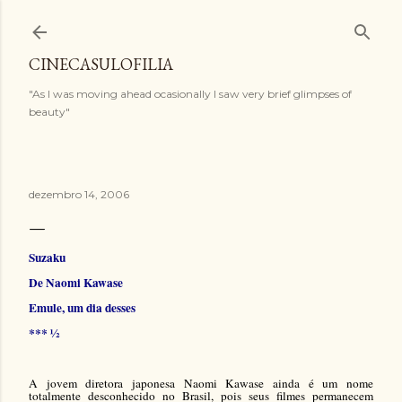
Pular para o conteúdo principal
CINECASULOFILIA
"As I was moving ahead ocasionally I saw very brief glimpses of
beauty"
dezembro 14, 2006
Suzaku
De Naomi Kawase
Emule, um dia desses
*** ½
A jovem diretora japonesa Naomi Kawase ainda é um nome
totalmente desconhecido no Brasil, pois seus filmes permanecem