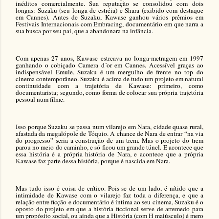
inéditos comercialmente. Sua reputação se consolidou com dois
longas: Suzaku (seu longa de estréia) e Shara (exibido com destaque
em Cannes). Antes de Suzaku, Kawase ganhou vários prêmios
em
Festivais Internacionais
com Embracing, documentário em que narra a
sua busca por seu pai, que a abandonara na infância.
Com apenas 27 anos, Kawase estreava no longa-metragem em 1997
ganhando o cobiçado Camera d´or
em Cannes. Acessível
graças ao
indispensável Emule, Suzaku é um mergulho de frente no top do
cinema contemporâneo. Suzaku é acima de tudo um projeto em natural
continuidade com a trajetória de Kawase: primeiro, como
documentarista; segundo, como forma de colocar sua própria trajetória
pessoal num filme.
Isso porque Suzaku se passa num vilarejo em Nara, cidade quase rural,
afastada da megalópole de Tóquio. A chance de Nara de entrar “na via
do progresso” seria a construção de um trem. Mas o projeto do trem
parou no meio do caminho, e só ficou um grande túnel. E acontece que
essa história é a própria história de Nara, e acontece que a própria
Kawase faz parte dessa história, porque é nascida em Nara.
Mas tudo isso é coisa de crítico. Pois se de um lado, é nítido que a
intimidade de Kawase com o vilarejo faz toda a diferença, e que a
relação entre ficção e documentário é íntima ao seu cinema, Suzaku é o
oposto do projeto em que a história ficcional serve de arremedo para
um propósito social, ou ainda que a História (com H maiúsculo) é mero