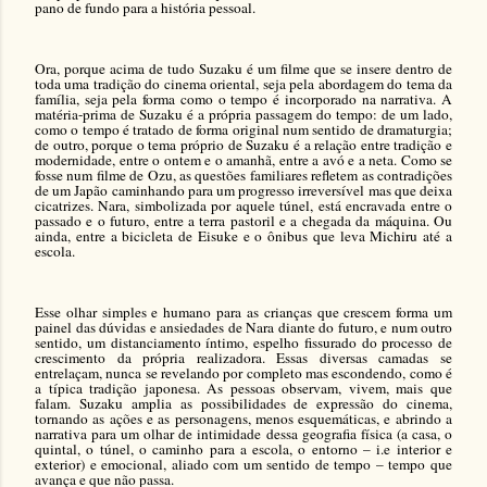
pano de fundo para a história pessoal.
Ora, porque acima de tudo Suzaku é um filme que se insere dentro de
toda uma tradição do cinema oriental, seja pela abordagem do tema da
família, seja pela forma como o tempo é incorporado na narrativa. A
matéria-prima de Suzaku é a própria passagem do tempo: de um lado,
como o tempo é tratado de forma original num sentido de dramaturgia;
de outro, porque o tema próprio de Suzaku é a relação entre tradição e
modernidade, entre o ontem e o amanhã, entre a avó e a neta. Como se
fosse num filme de Ozu, as questões familiares refletem as contradições
de um Japão caminhando para um progresso irreversível mas que deixa
cicatrizes. Nara, simbolizada por aquele túnel, está encravada entre o
passado e o futuro, entre a terra pastoril e a chegada da máquina. Ou
ainda, entre a bicicleta de Eisuke e o ônibus que leva Michiru até a
escola.
Esse olhar simples e humano para as crianças que crescem forma um
painel das dúvidas e ansiedades de Nara diante do futuro, e num outro
sentido, um distanciamento íntimo, espelho fissurado do processo de
crescimento da própria realizadora. Essas diversas camadas se
entrelaçam, nunca se revelando por completo mas escondendo, como é
a típica tradição japonesa. As pessoas observam, vivem, mais que
falam. Suzaku amplia as possibilidades de expressão do cinema,
tornando as ações e as personagens, menos esquemáticas, e abrindo a
narrativa para um olhar de intimidade dessa geografia física (a casa, o
quintal, o túnel, o caminho para a escola, o entorno – i.e interior e
exterior) e emocional, aliado com um sentido de tempo – tempo que
avança e que não passa.