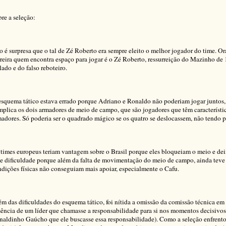
re a seleção:
 é surpresa que o tal de Zé Roberto era sempre eleito o melhor jogador do time. O
reira quem encontra espaço para jogar é o Zé Roberto, ressurreição do Mazinho de 
lado e do falso reboteiro.
squema tático estava errado porque Adriano e Ronaldo não poderiam jogar juntos,
plica os dois armadores de meio de campo, que são jogadores que têm característic
adores. Só poderia ser o quadrado mágico se os quatro se deslocassem, não tendo p
times europeus teriam vantagem sobre o Brasil porque eles bloqueiam o meio e deix
e dificuldade porque além da falta de movimentação do meio de campo, ainda teve a
dições físicas não conseguiam mais apoiar, especialmente o Cafu.
m das dificuldades do esquema tático, foi nítida a omissão da comissão técnica em 
ência de um líder que chamasse a responsabilidade para si nos momentos decisivo
aldinho Gaúcho que ele buscasse essa responsabilidade). Como a seleção enfrentou