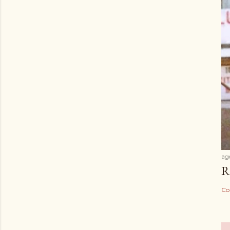
ag
R
Co