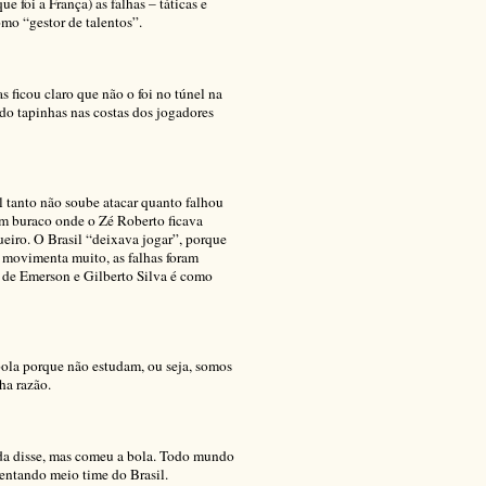
 foi a França) as falhas – táticas e
omo “gestor de talentos”.
s ficou claro que não o foi no túnel na
ndo tapinhas nas costas dos jogadores
l tanto não soube atacar quanto falhou
m buraco onde o Zé Roberto ficava
eiro. O Brasil “deixava jogar”, porque
e movimenta muito, as falhas foram
 de Emerson e Gilberto Silva é como
 bola porque não estudam, ou seja, somos
ha razão.
ada disse, mas comeu a bola. Todo mundo
sentando meio time do Brasil.