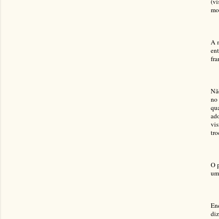
(vi
mot
A m
ent
fra
Não
no
qua
ado
vi
tro
O p
um 
Enq
diz