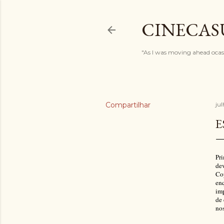
CINECAS
"As I was moving ahead ocasi
Compartilhar
ju
E
Pri
dev
Cop
en
imp
de 
nos