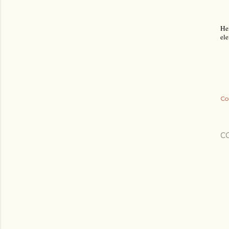
He
ele
Co
C