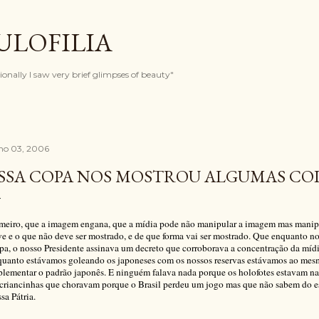
Pular para o conteúdo principal
ULOFILIA
onally I saw very brief glimpses of beauty"
lho 03, 2006
SSA COPA NOS MOSTROU ALGUMAS COI
meiro, que a imagem engana, que a mídia pode não manipular a imagem mas manipula
e e o que não deve ser mostrado, e de que forma vai ser mostrado. Que enquanto n
a, o nosso Presidente assinava um decreto que corroborava a concentração da mídi
quanto estávamos goleando os japoneses com os nossos reservas estávamos ao mes
lementar o padrão japonês. E ninguém falava nada porque os holofotes estavam nas 
criancinhas que choravam porque o Brasil perdeu um jogo mas que não sabem do es
sa Pátria.