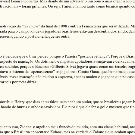
síveis) foram encobertas. Mas diante de um adversário um pouco mais organizado (que
ivacionais – foram gritantes. Ou seja, Parreira falhou tanto como técnico quanto c
otivação da “revanche” da final de 1998 contra a França teria que ser utilizada. Ma
rada para o campo, onde os jogadores brasileiros estavam descontraídos, rindo, da
nceses, quando a postura teria que ser outra.
 é verdade que o time perdeu porque o Parreira “gosta de retranca”. Porque o Brasi
 aspecto de marcação. Os dois meio-campistas apoiadores avançavam e deixavam u
se sozinho, porque o Emerson (Gilberto Silva) jogava quase como um terceiro zagu
tava o sistema de “apenas cercar” os jogadores. Contra Gana, que é um time que s
síveis, mas a marcação não mudou o esquema, apenas mudou o jogador, que no caso
car seis por meia dúzia.
ior foi o Henry, que dias antes falou, sem nenhum pudor, que os brasileiros jogam
bando de burros e subdesenvolvidos. E o pior é que ele fez o gol e mostrou que tin
uanto isso, Zidane, o argelino mais francês do mundo, com sua classe habitual, n
ia que o Brasil iria aposentar o Zidane, mas na verdade o Zidane é que acabou apo