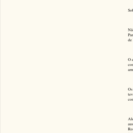
Sob
Não
Par
de 
O e
com
arm
Os 
tev
con
Alé
aus
Ron