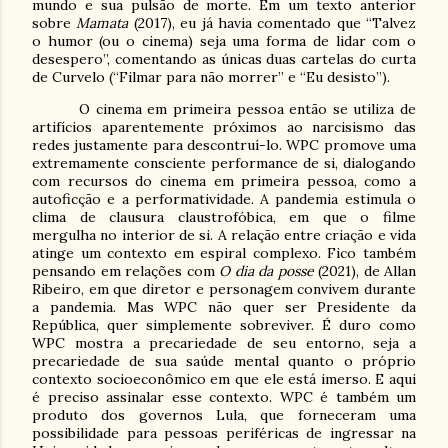
mundo e sua pulsão de morte. Em um texto anterior
sobre
Mamata
(2017), eu já havia comentado que “Talvez
o humor (ou o cinema) seja uma forma de lidar com o
desespero”, comentando as únicas duas cartelas do curta
de Curvelo (“Filmar para não morrer” e “Eu desisto”).
O cinema em primeira pessoa então se utiliza de
artifícios aparentemente próximos ao narcisismo das
redes justamente para descontruí-lo. WPC promove uma
extremamente consciente performance de si, dialogando
com recursos do cinema em primeira pessoa, como a
autoficção e a performatividade. A pandemia estimula o
clima de clausura claustrofóbica, em que o filme
mergulha no interior de si. A relação entre criação e vida
atinge um contexto em espiral complexo. Fico também
pensando em relações com
O dia da posse
(2021), de Allan
Ribeiro, em que diretor e personagem convivem durante
a pandemia. Mas WPC não quer ser Presidente da
República, quer simplemente sobreviver. É duro como
WPC mostra a precariedade de seu entorno, seja a
precariedade de sua saúde mental quanto o próprio
contexto socioeconômico em que ele está imerso. E aqui
é preciso assinalar esse contexto. WPC é também um
produto dos governos Lula, que forneceram uma
possibilidade para pessoas periféricas de ingressar na