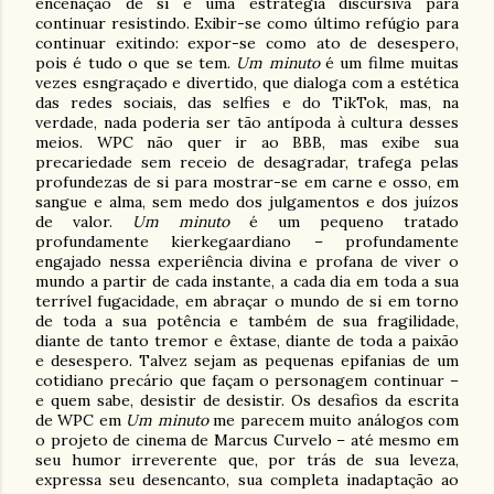
encenação de si é uma estratégia discursiva para
continuar resistindo. Exibir-se como último refúgio para
continuar exitindo: expor-se como ato de desespero,
pois é tudo o que se tem.
Um minuto
é um filme muitas
vezes esngraçado e divertido, que dialoga com a estética
das redes sociais, das selfies e do TikTok, mas, na
verdade, nada poderia ser tão antípoda à cultura desses
meios. WPC não quer ir ao BBB, mas exibe sua
precariedade sem receio de desagradar, trafega pelas
profundezas de si para mostrar-se em carne e osso, em
sangue e alma, sem medo dos julgamentos e dos juízos
de valor.
Um minuto
é um pequeno tratado
profundamente kierkegaardiano – profundamente
engajado nessa experiência divina e profana de viver o
mundo a partir de cada instante, a cada dia em toda a sua
terrível fugacidade, em abraçar o mundo de si em torno
de toda a sua potência e também de sua fragilidade,
diante de tanto tremor e êxtase, diante de toda a paixão
e desespero. Talvez sejam as pequenas epifanias de um
cotidiano precário que façam o personagem continuar –
e quem sabe, desistir de desistir. Os desafios da escrita
de WPC em
Um minuto
me parecem muito análogos com
o projeto de cinema de Marcus Curvelo – até mesmo em
seu humor irreverente que, por trás de sua leveza,
expressa seu desencanto, sua completa inadaptação ao