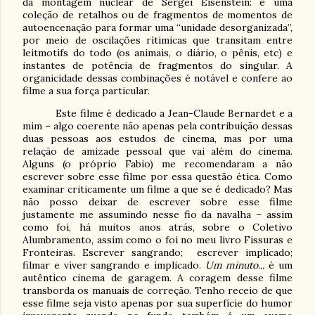
da montagem nuclear de Sergei Eisenstein: é uma
coleção de retalhos ou de fragmentos de momentos de
autoencenação para formar uma “unidade desorganizada”,
por meio de oscilações rítimicas que transitam entre
leitmotifs do todo (os animais, o diário, o pênis, etc) e
instantes de potência de fragmentos do singular. A
organicidade dessas combinações é notável e confere ao
filme a sua força particular.
Este filme é dedicado a Jean-Claude Bernardet e a
mim – algo coerente não apenas pela contribuição dessas
duas pessoas aos estudos de cinema, mas por uma
relação de amizade pessoal que vai além do cinema.
Alguns (o próprio Fabio) me recomendaram a não
escrever sobre esse filme por essa questão ética. Como
examinar criticamente um filme a que se é dedicado? Mas
não posso deixar de escrever sobre esse filme
justamente me assumindo nesse fio da navalha – assim
como foi, há muitos anos atrás, sobre o Coletivo
Alumbramento, assim como o foi no meu livro Fissuras e
Fronteiras. Escrever sangrando;
escrever implicado;
filmar e viver sangrando e implicado.
Um minuto...
é um
autêntico cinema de garagem. A coragem desse filme
transborda os manuais de correção. Tenho receio de que
esse filme seja visto apenas por sua superfície do humor