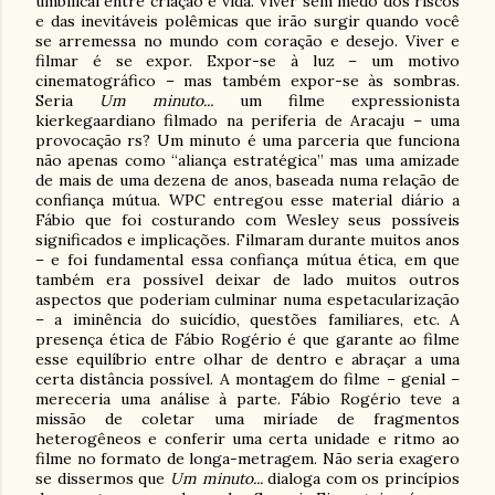
umbilical entre criação e vida. Viver sem medo dos riscos
e das inevitáveis polêmicas que irão surgir quando você
se arremessa no mundo com coração e desejo. Viver e
filmar é se expor. Expor-se à luz – um motivo
cinematográfico – mas também expor-se às sombras.
Seria
Um minuto...
um filme expressionista
kierkegaardiano filmado na periferia de Aracaju – uma
provocação rs? Um minuto é uma parceria que funciona
não apenas como “aliança estratégica” mas uma amizade
de mais de uma dezena de anos, baseada numa relação de
confiança mútua. WPC entregou esse material diário a
Fábio que foi costurando com Wesley seus possíveis
significados e implicações. Filmaram durante muitos anos
– e foi fundamental essa confiança mútua ética, em que
também era possível deixar de lado muitos outros
aspectos que poderiam culminar numa espetacularização
– a iminência do suicídio, questões familiares, etc. A
presença ética de Fábio Rogério é que garante ao filme
esse equilíbrio entre olhar de dentro e abraçar a uma
certa distância possível. A montagem do filme – genial –
mereceria uma análise à parte. Fábio Rogério teve a
missão de coletar uma miríade de fragmentos
heterogêneos e conferir uma certa unidade e ritmo ao
filme no formato de longa-metragem. Não seria exagero
se dissermos que
Um minuto...
dialoga com os princípios