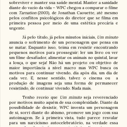
sobreviver e manter sua saúde mental. Manter a sanidade
diante do vazio da vida – WPC chegou a comparar o filme
com
Tarnation
(2003), de Jonathan Caouette, até mesmo
pelos conflitos psicológicos do diretor que se filma em
primeira pessoa por meio de uma estética precária e
urgente.
Já pelo título, já pelos minutos iniciais,
Um minuto
anuncia o sofrimento de um personagem que pensa em
se matar. Enquanto isso, teima em resistir encontrando
pequenos motivos para prosseguir: ler um livro ou ver
um filme desafiador, alimentar os animais no quintal, lavar
a louça, o que seja! Não há um projeto ou objetivo de
maior importância a nível macro mas WPC busca os
motivos para continuar vivendo, dia após dia, um dia de
cada vez. E, nesse sentido, talvez o cinema ou
a
produção de imagens seja uma forma de permanecer
resistindo, de continuar vivendo. Nada mais.
Tenho receio que
Um minuto
seja reverenciado
por motivos muito aquém de sua complexidade. Diante da
possibilidade de desistir, WPC inventa um personagem
de si, sorri diante do abismo, promove um jogo com sua
autoimagem. Se à primeira vista, tudo parece resvalar
para um narcicismo autocelebratório, na verdade essa