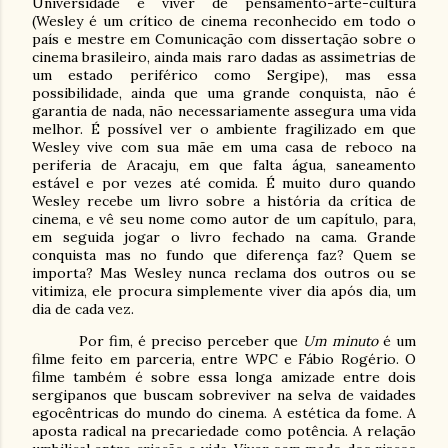
Universidade e viver de pensamento-arte-cultura
(Wesley é um crítico de cinema reconhecido em todo o
país e mestre em Comunicação com dissertação sobre o
cinema brasileiro, ainda mais raro dadas as assimetrias de
um estado periférico como Sergipe), mas essa
possibilidade, ainda que uma grande conquista, não é
garantia de nada, não necessariamente assegura uma vida
melhor. É possível ver o ambiente fragilizado em que
Wesley vive com sua mãe em uma casa de reboco na
periferia de Aracaju, em que falta água, saneamento
estável e por vezes até comida. É muito duro quando
Wesley recebe um livro sobre a história da crítica de
cinema, e vê seu nome como autor de um capítulo, para,
em seguida jogar o livro fechado na cama. Grande
conquista mas no fundo que diferença faz? Quem se
importa? Mas Wesley nunca reclama dos outros ou se
vitimiza, ele procura simplemente viver dia após dia, um
dia de cada vez.
Por fim, é preciso perceber que
Um minuto
é um
filme feito em parceria, entre WPC e Fábio Rogério. O
filme também é sobre essa longa amizade entre dois
sergipanos que buscam sobreviver na selva de vaidades
egocêntricas do mundo do cinema. A estética da fome. A
aposta radical na precariedade como potência. A relação