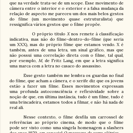
que na verdade trata-se de um scope. Esse movimento de
câmera entre o interior e o exterior e a falsa mudança da
relação de aspecto me pareceu um dos mais belos gestos
do filme (um movimento quase estruturalista) que
ressignifica vários gestos que o filme propõe.
O próprio título
X
nos remete à classificação
indicativa, mas não do filme-dentro-do-filme (que seria
um XXX), mas do próprio filme que estamos vendo. X é
também, antes de uma letra, um sinal gráfico, mas que
não possui uma correlação direta com o filme, tal qual,
por exemplo,
M
, de Fritz Lang, em que a letra significa
uma marca com a letra no casaco do assassino.
Esse gesto também me lembra os guardas no final
do filme, que acham a câmera, e o xerife diz que os jovens
estão a fazer um filme. Esses movimentos expressam
uma profunda autoconsciência e reflexividade sobre a
noção de que, em última instância, tudo é um filme, tudo é
uma brincadeira, estamos todos a filmar, e não há nada de
real ali.
Nesse contexto, o filme desfila um carrossel de
referências ao próprio cinema, de modo que o filme
pode ser visto como uma singela homenagem a slashers
dos anos 1970, em especial
O massacre da serra elétrica
.