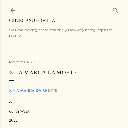
Pular para o conteúdo principal
CINECASULOFILIA
"As I was moving ahead ocasionally I saw very brief glimpses of
beauty"
fevereiro 04, 2023
X – A MARCA DA MORTE
X – A MARCA DA MORTE
X
de Ti West
2022