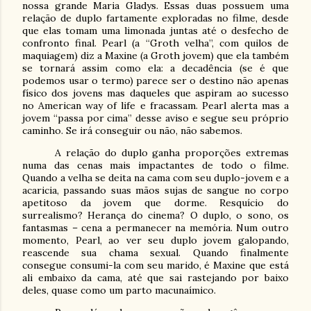
nossa grande Maria Gladys. Essas duas possuem uma
relação de duplo fartamente exploradas no filme, desde
que elas tomam uma limonada juntas até o desfecho de
confronto final. Pearl (a “Groth velha”, com quilos de
maquiagem) diz a Maxine (a Groth jovem) que ela também
se tornará assim como ela: a decadência (se é que
podemos usar o termo) parece ser o destino não apenas
físico dos jovens mas daqueles que aspiram ao sucesso
no American way of life e fracassam. Pearl alerta mas a
jovem “passa por cima” desse aviso e segue seu próprio
caminho. Se irá conseguir ou não, não sabemos.
A relação do duplo ganha proporções extremas
numa das cenas mais impactantes de todo o filme.
Quando a velha se deita na cama com seu duplo-jovem e a
acaricia, passando suas mãos sujas de sangue no corpo
apetitoso da jovem que dorme. Resquício do
surrealismo? Herança do cinema? O duplo, o sono, os
fantasmas – cena a permanecer na memória. Num outro
momento, Pearl, ao ver seu duplo jovem galopando,
reascende sua chama sexual. Quando finalmente
consegue consumi-la com seu marido, é Maxine que está
ali embaixo da cama, até que sai rastejando por baixo
deles, quase como um parto macunaímico.