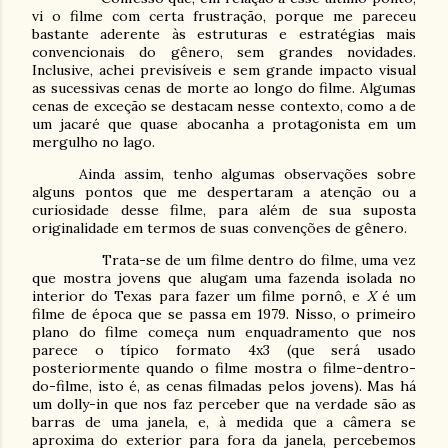
vi o filme com certa frustração, porque me pareceu
bastante aderente às estruturas e estratégias mais
convencionais do gênero, sem grandes novidades.
Inclusive, achei previsíveis e sem grande impacto visual
as sucessivas cenas de morte ao longo do filme. Algumas
cenas de exceção se destacam nesse contexto, como a de
um jacaré que quase abocanha a protagonista em um
mergulho no lago.
Ainda assim, tenho algumas observações sobre
alguns pontos que me despertaram a atenção ou a
curiosidade desse filme, para além de sua suposta
originalidade em termos de suas convenções de gênero.
Trata-se de um filme dentro do filme, uma vez
que mostra jovens que alugam uma fazenda isolada no
interior do Texas para fazer um filme pornô, e
X
é um
filme de época que se passa em 1979. Nisso, o primeiro
plano do filme começa num enquadramento que nos
parece o típico formato 4x3 (que será usado
posteriormente quando o filme mostra o filme-dentro-
do-filme, isto é, as cenas filmadas pelos jovens). Mas há
um dolly-in que nos faz perceber que na verdade são as
barras de uma janela, e, à medida que a câmera se
aproxima do exterior para fora da janela, percebemos