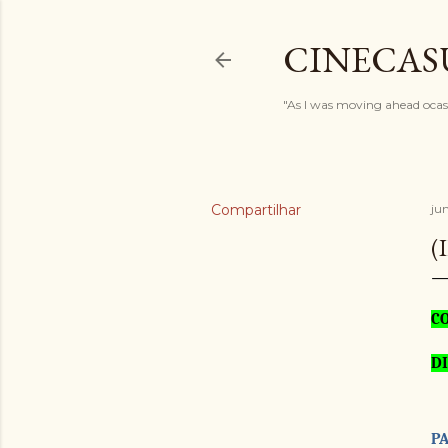
CINECAS
"As I was moving ahead ocasi
Compartilhar
ju
(
CO
D
P