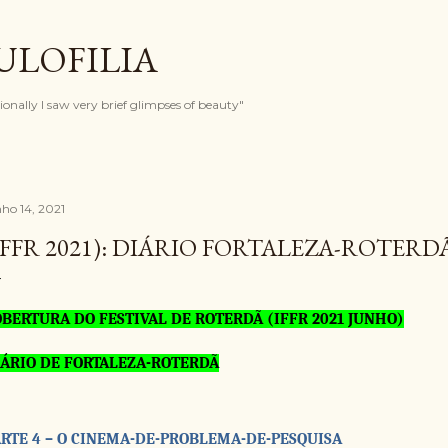
Pular para o conteúdo principal
ULOFILIA
onally I saw very brief glimpses of beauty"
nho 14, 2021
IFFR 2021): DIÁRIO FORTALEZA-ROTERDÃ
BERTURA DO FESTIVAL DE ROTERDÃ (IFFR 2021 JUNHO)
IÁRIO DE FORTALEZA-ROTERDÃ
ARTE 4 – O CINEMA-DE-PROBLEMA-DE-PESQUISA