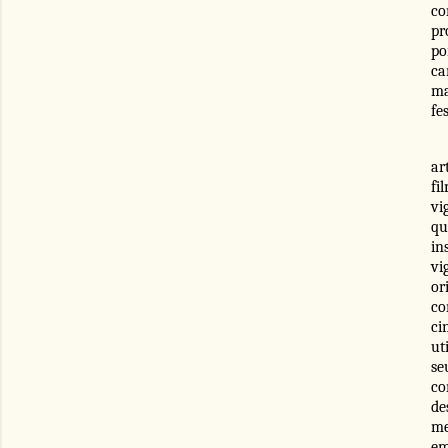
co
pr
po
ca
ma
fe
ar
fi
vi
qu
in
vi
or
c
ci
ut
se
co
de
me
e