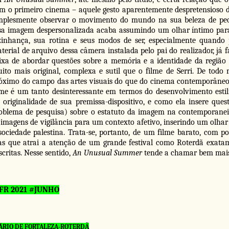
m o primeiro cinema – aquele gesto aparentemente despretensioso 
mplesmente observar o movimento do mundo na sua beleza de pe
sa imagem despersonalizada acaba assumindo um olhar íntimo para 
zinhança, sua rotina e seus modos de ser, especialmente quando
terial de arquivo dessa câmera instalada pelo pai do realizador, já f
ixa de abordar questões sobre a memória e a identidade da região
ito mais original, complexa e sutil que o filme de Serri. De todo
óximo do campo das artes visuais do que do cinema contemporâneo,
lme é um tanto desinteressante em termos do desenvolvimento estilí
 originalidade de sua premissa-dispositivo, e como ela insere que
oblema de pesquisa) sobre o estatuto da imagem na contemporaneid
 imagens de vigilância para um contexto afetivo, inserindo um olha
sociedade palestina. Trata-se, portanto, de um filme barato, com p
s que atrai a atenção de um grande festival como Roterdã exatame
scritas. Nesse sentido,
An Unusual Summer
tende a chamar bem mai
FR 2021 #JUNHO
ÁRIO DE FORTALEZA-ROTERDÃ