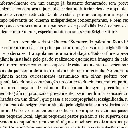
nfortavelmente em um campo já bastante demarcado, sem provo
oblema aos contornos já estabelecidos no interior desse campo, d
nto de vista) é reduzido. O filme está lá porque cumpre um papel
mpo relevante no cinema independente contemporâneo, é bem rea
s pouco acrescenta a um panorama de possibilidades do cinema d
stival como Roterdã, especialmente em sua seção Bright Future.
Outro exemplo seria
An Unusual Summer
, do palestino Kamal 
te contemporânea, sua principal contribuição está na originalidad
lme poderia ser tranquilamente uma instalação. Todo o filme apr
gilância instalada pelo pai do realizador, que mostra imagens da cal
e também serve como uma espécie de estacionamento dos veículos d
stalada por conta de um arrombamento de um veículo. No entanto
gilância acaba curiosamente assumindo um olhar poético por 
iginalidade de sua contribuição no contexto do cinema contemporâ
om uma imagem de câmera fixa (uma imagem precária, de
nematográfico, produzido previamente, sem nenhuma consciênci
ilizadas em um filme), que passa a ser reapropriada, ressignificada, 
u contexto de origem contaminado pela vigilância, e a revaloriza,
mum. Os breves momentos do cotidiano em que os vizinhos passam,
sse pequeno local, alguns pequenos gestos passam a ser supervalori
smo a reenquadrar (em zoom) alguns movimentos distantes na peri
m
An Unusual Summer
, até mesmo pelo título, é certa relação que 