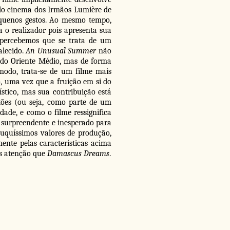
do cinema dos Irmãos Lumière de
quenos gestos. Ao mesmo tempo,
o realizador pois apresenta sua
 percebemos que se trata de um
alecido.
An Unusual Summer
não
 do Oriente Médio, mas de forma
 modo, trata-se de um filme mais
 uma vez que a fruição em si do
stico, mas sua contribuição está
stões (ou seja, como parte de um
ade, e como o filme ressignifica
r surpreendente e inesperado para
ouquíssimos valores de produção,
nte pelas características acima
s atenção que
Damascus Dreams
.