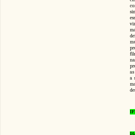
co
si
es
vi
ma
de
mu
pr
fi
na
pr
as
a 
ma
de
IF
DI