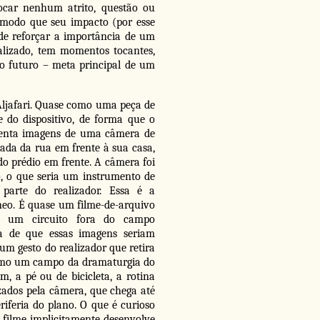
car nenhum atrito, questão ou
e modo que seu impacto (por esse
 de reforçar a importância de um
lizado, tem momentos tocantes,
o futuro – meta principal de um
Aljafari. Quase como uma peça de
e do dispositivo, de forma que o
esenta imagens de uma câmera de
çada da rua em frente à sua casa,
o prédio em frente. A câmera foi
, o que seria um instrumento de
parte do realizador. Essa é a
neo. É quase um filme-de-arquivo
 um circuito fora do campo
a de que essas imagens seriam
num gesto do realizador que retira
 como um campo da dramaturgia do
 a pé ou de bicicleta, a rotina
zados pela câmera, que chega até
feria do plano. O que é curioso
o filme implicitamente desenvolve