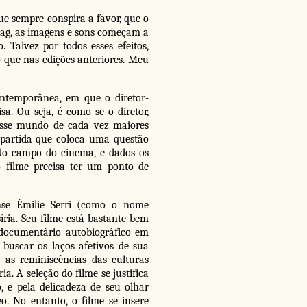
ue sempre conspira a favor, que o
e lag, as imagens e sons começam a
Talvez por todos esses efeitos,
o que nas edições anteriores. Meu
temporânea, em que o diretor-
a. Ou seja, é como se o diretor,
nesse mundo de cada vez maiores
 partida que coloca uma questão
do campo do cinema, e dados os
 filme precisa ter um ponto de
nse Émilie Serri (como o nome
íria. Seu filme está bastante bem
documentário autobiográfico em
 buscar os laços afetivos de sua
as reminiscências das culturas
a. A seleção do filme se justifica
 e pela delicadeza de seu olhar
 No entanto, o filme se insere