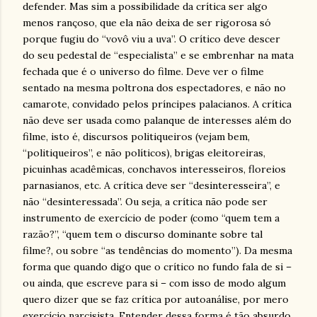
defender. Mas sim a possibilidade da crítica ser algo
menos rançoso, que ela não deixa de ser rigorosa só
porque fugiu do “vovô viu a uva”. O crítico deve descer
do seu pedestal de “especialista” e se embrenhar na mata
fechada que é o universo do filme. Deve ver o filme
sentado na mesma poltrona dos espectadores, e não no
camarote, convidado pelos príncipes palacianos. A crítica
não deve ser usada como palanque de interesses além do
filme, isto é, discursos politiqueiros (vejam bem,
“politiqueiros”, e não políticos), brigas eleitoreiras,
picuinhas acadêmicas, conchavos interesseiros, floreios
parnasianos, etc. A crítica deve ser “desinteresseira”, e
não “desinteressada”. Ou seja, a crítica não pode ser
instrumento de exercício de poder (como “quem tem a
razão?”, “quem tem o discurso dominante sobre tal
filme?, ou sobre “as tendências do momento”). Da mesma
forma que quando digo que o crítico no fundo fala de si –
ou ainda, que escreve para si – com isso de modo algum
quero dizer que se faz crítica por autoanálise, por mero
exercício narcisista. Entender dessa forma é tão absurdo