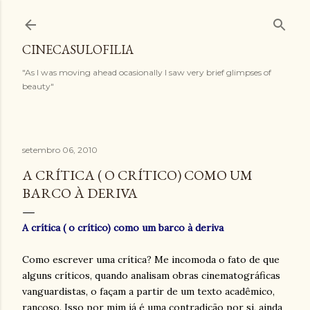
Pular para o conteúdo principal
CINECASULOFILIA
"As I was moving ahead ocasionally I saw very brief glimpses of
beauty"
setembro 06, 2010
A CRÍTICA ( O CRÍTICO) COMO UM
BARCO À DERIVA
A crítica ( o crítico) como um barco à deriva
Como escrever uma crítica? Me incomoda o fato de que
alguns críticos, quando analisam obras cinematográficas
vanguardistas, o façam a partir de um texto acadêmico,
rançoso. Isso por mim já é uma contradição por si, ainda