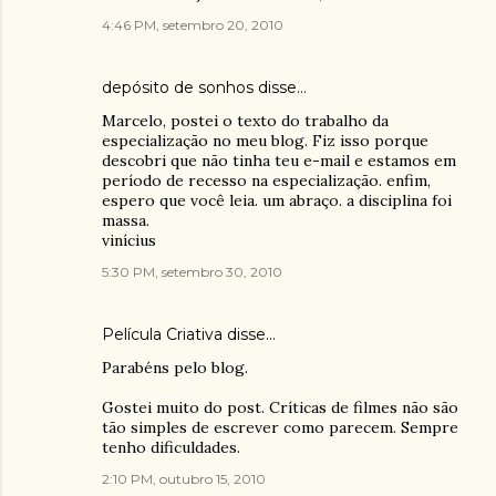
4:46 PM, setembro 20, 2010
depósito de sonhos
disse…
Marcelo, postei o texto do trabalho da
especialização no meu blog. Fiz isso porque
descobri que não tinha teu e-mail e estamos em
período de recesso na especialização. enfim,
espero que você leia. um abraço. a disciplina foi
massa.
vinícius
5:30 PM, setembro 30, 2010
Película Criativa
disse…
Parabéns pelo blog.
Gostei muito do post. Críticas de filmes não são
tão simples de escrever como parecem. Sempre
tenho dificuldades.
2:10 PM, outubro 15, 2010