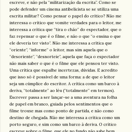
escreve, e não pela “militarização da escrita”. Como se
pode defender um cinema antibelicista se se utiliza uma
escrita militar? Como pensar o papel do crítico? Não me
interessa o crítico que vomite verdades para o leitor, me
interessa a crítica que “tira o chão” do espectador, que o
faz repensar o que é o filme, e não o que “o ensina o que
ele deveria ter visto”. Não me interessa a crítica que
“oriente”, “informe” o leitor, mas sim aquela que o
“desoriente”, “desnorteie”, aquela que faça o espectador
não mais saber o que é o filme que ele pensou ter visto.
Uma crítica que espalhe incertezas, dúvidas. E acredito
que isso só é possível de uma forma: a de que o leitor
seja um cúmplice do escritor. A crítica como um barco à
deriva, “totalmente” ao léu (“totalmente” em termos).
Escrever passa a ser lançar-se a uma aventura na folha
de papel em branco, guiada pelos sentimentos que o
filme trouxe mas como ponto de partida, e não como
destino de chegada. Não me interessa a crítica como um
porto seguro, e sim como um barco à deriva. O crítico
escreve sobre o filme, que ele no fundo não sabe bem