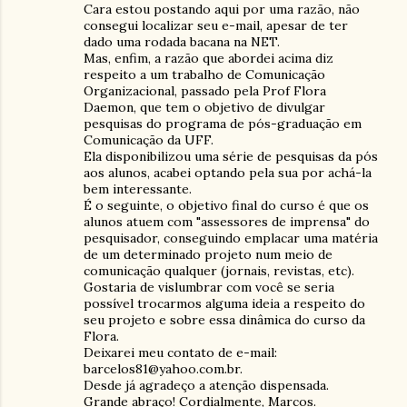
Cara estou postando aqui por uma razão, não
consegui localizar seu e-mail, apesar de ter
dado uma rodada bacana na NET.
Mas, enfim, a razão que abordei acima diz
respeito a um trabalho de Comunicação
Organizacional, passado pela Prof Flora
Daemon, que tem o objetivo de divulgar
pesquisas do programa de pós-graduação em
Comunicação da UFF.
Ela disponibilizou uma série de pesquisas da pós
aos alunos, acabei optando pela sua por achá-la
bem interessante.
É o seguinte, o objetivo final do curso é que os
alunos atuem com "assessores de imprensa" do
pesquisador, conseguindo emplacar uma matéria
de um determinado projeto num meio de
comunicação qualquer (jornais, revistas, etc).
Gostaria de vislumbrar com você se seria
possível trocarmos alguma ideia a respeito do
seu projeto e sobre essa dinâmica do curso da
Flora.
Deixarei meu contato de e-mail:
barcelos81@yahoo.com.br.
Desde já agradeço a atenção dispensada.
Grande abraço! Cordialmente, Marcos.