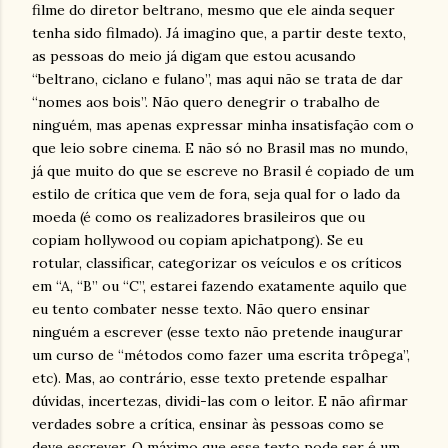
filme do diretor beltrano, mesmo que ele ainda sequer
tenha sido filmado). Já imagino que, a partir deste texto,
as pessoas do meio já digam que estou acusando
“beltrano, ciclano e fulano”, mas aqui não se trata de dar
“nomes aos bois”. Não quero denegrir o trabalho de
ninguém, mas apenas expressar minha insatisfação com o
que leio sobre cinema. E não só no Brasil mas no mundo,
já que muito do que se escreve no Brasil é copiado de um
estilo de crítica que vem de fora, seja qual for o lado da
moeda (é como os realizadores brasileiros que ou
copiam hollywood ou copiam apichatpong). Se eu
rotular, classificar, categorizar os veículos e os críticos
em “A, “B” ou “C”, estarei fazendo exatamente aquilo que
eu tento combater nesse texto. Não quero ensinar
ninguém a escrever (esse texto não pretende inaugurar
um curso de “métodos como fazer uma escrita trôpega”,
etc). Mas, ao contrário, esse texto pretende espalhar
dúvidas, incertezas, dividi-las com o leitor. E não afirmar
verdades sobre a crítica, ensinar às pessoas como se
deve escrever. O máximo que esse texto pode ser é um