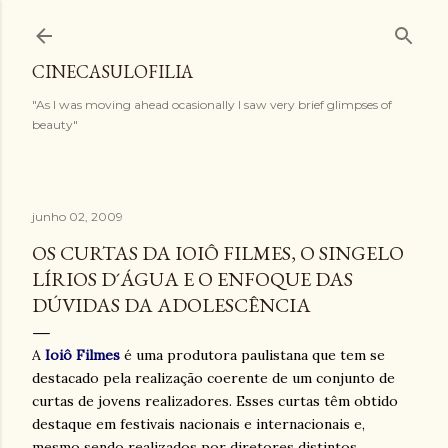
Pular para o conteúdo principal
CINECASULOFILIA
"As I was moving ahead ocasionally I saw very brief glimpses of
beauty"
junho 02, 2009
OS CURTAS DA IOIÔ FILMES, O SINGELO
LÍRIOS D´ÁGUA E O ENFOQUE DAS
DÚVIDAS DA ADOLESCÊNCIA
A
Ioiô Filmes
é uma produtora paulistana que tem se
destacado pela realização coerente de um conjunto de
curtas de jovens realizadores. Esses curtas têm obtido
destaque em festivais nacionais e internacionais e,
mesmo sendo realizados por diretores distintos,