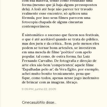
com sua matéria, tendo como resultado uma
forma (mesmo que já haja alguns pressupostos
dela). A Ioiô até hoje não parece ter travado
realmente esse encontro, só aplicou uma
fórmula, por isso seus filmes parecem uma
fotocopia chapada de alguns cineastas
contemporâneos.
É sintomático o sucesso que fazem nos festivais,
o que é até aceitável quando se trata do público,
mas dos juris e da crítica... Bem, pelo menos eles
podem se tornar bons artesões, se investirem
em uma mescla de filme 'poético' com apelo
popular, tal como, de outra forma, faz Luiz
Fernando Carvalho. De fotografia e direção de
arte eles são bem 'competentes', aquele filme
'Espalhadas pelo ar', da Vera Egito, por exemplo,
achei muito bonito tecnicamente, pena que
fique, como todos, apenas nesse jogo inofensivo
de brincar com as imagens. Abraço.
9:05 PM, junho 22, 2009
Cinecasulófilo
disse…