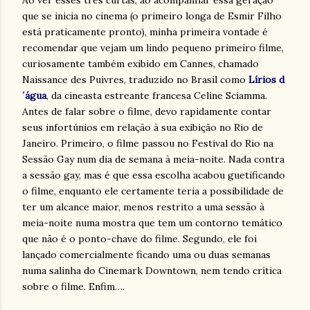
Ao ver esses três curtas, ao acompanhar essa geração
que se inicia no cinema (o primeiro longa de Esmir Filho
está praticamente pronto), minha primeira vontade é
recomendar que vejam um lindo pequeno primeiro filme,
curiosamente também exibido em Cannes, chamado
Naissance des Puivres, traduzido no Brasil como
Lírios d
´água
, da cineasta estreante francesa Celine Sciamma.
Antes de falar sobre o filme, devo rapidamente contar
seus infortúnios em relação à sua exibição no Rio de
Janeiro. Primeiro, o filme passou no Festival do Rio na
Sessão Gay num dia de semana à meia-noite. Nada contra
a sessão gay, mas é que essa escolha acabou guetificando
o filme, enquanto ele certamente teria a possibilidade de
ter um alcance maior, menos restrito a uma sessão à
meia-noite numa mostra que tem um contorno temático
que não é o ponto-chave do filme. Segundo, ele foi
lançado comercialmente ficando uma ou duas semanas
numa salinha do Cinemark Downtown, nem tendo crítica
sobre o filme. Enfim….