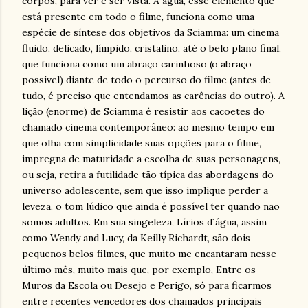
corpos, para ver e ser vista. A água, esse elemento que
está presente em todo o filme, funciona como uma
espécie de síntese dos objetivos da Sciamma: um cinema
fluido, delicado, límpido, cristalino, até o belo plano final,
que funciona como um abraço carinhoso (o abraço
possível) diante de todo o percurso do filme (antes de
tudo, é preciso que entendamos as carências do outro). A
lição (enorme) de Sciamma é resistir aos cacoetes do
chamado cinema contemporâneo: ao mesmo tempo em
que olha com simplicidade suas opções para o filme,
impregna de maturidade a escolha de suas personagens,
ou seja, retira a futilidade tão típica das abordagens do
universo adolescente, sem que isso implique perder a
leveza, o tom lúdico que ainda é possível ter quando não
somos adultos. Em sua singeleza, Lírios d´água, assim
como Wendy and Lucy, da Keilly Richardt, são dois
pequenos belos filmes, que muito me encantaram nesse
último mês, muito mais que, por exemplo, Entre os
Muros da Escola ou Desejo e Perigo, só para ficarmos
entre recentes vencedores dos chamados principais